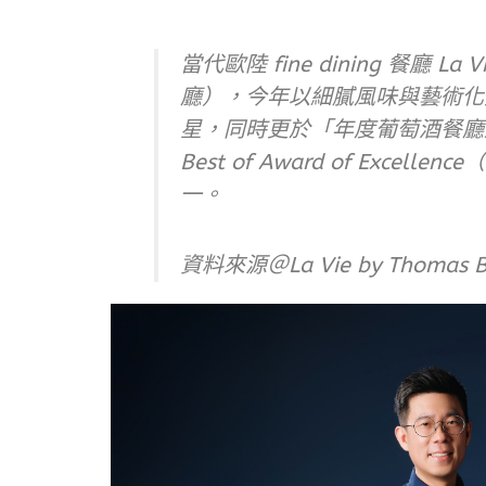
當代歐陸 fine dining 餐廳 La V
廳），今年以細膩風味與藝術化擺
星，同時更於「年度葡萄酒餐廳鑑賞獎
Best of Award of Exc
一。
資料來源＠La Vie by Thomas B