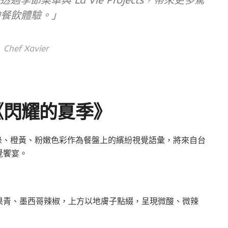
節菜單與 La Vie Projects，帶來更多驚
的餐飲體驗。」
Chef Xavier
 《閃耀的夏季》
翠綠、橙黃、粉嫩色彩作為餐盤上的繽紛視覺語彙，將來自台
覺饗宴。
果青、墨西哥辣椒，上方以地膚子點綴，呈現微酸、微辣