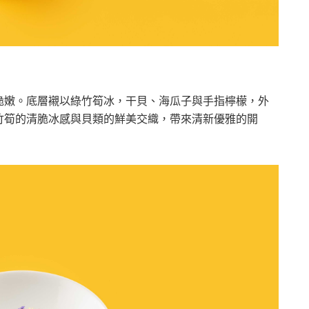
脆嫩。底層襯以綠竹筍冰，干貝、海瓜子與手指檸檬，外
竹筍的清脆冰感與貝類的鮮美交織，帶來清新優雅的開