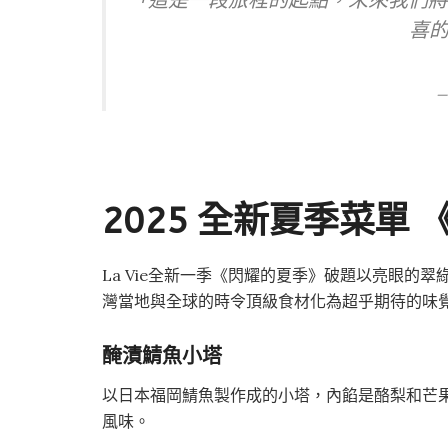
「這是一段旅程的起點，未來我們將透過季
喜
2025 全新夏季菜單
La Vie全新一季《閃耀的夏季》破題以亮眼的
灣當地與全球的時令頂級食材化為超乎期待的味
醃漬鯖魚小塔
以日本福岡鯖魚製作成的小塔，內餡是酪梨和芒
風味。