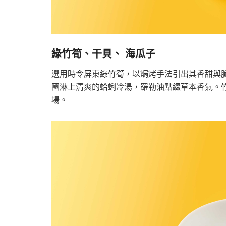
綠竹筍、干貝、 海瓜子
選用時令屏東綠竹筍，以焗烤手法引出其香甜與
圈淋上清爽的蛤蜊冷湯，羅勒油點綴草本香氣。
場。