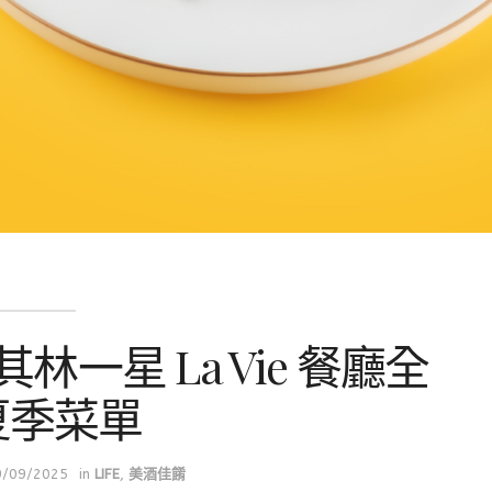
一星 La Vie 餐廳全
夏季菜單
9/09/2025
in
LIFE
,
美酒佳餚