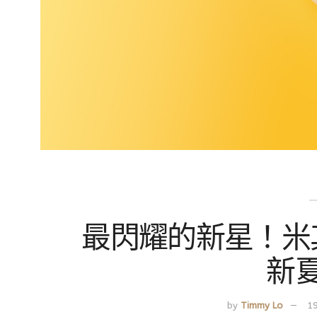
最閃耀的新星！米其林
新
by
Timmy Lo
1