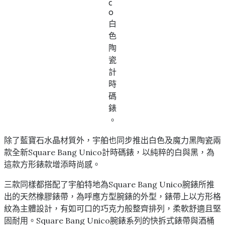
c
o
白
色
陶
瓷
計
時
碼
錶
。
除了藍寶石水晶材質外，宇舶也同步推出白色及魔力黑陶瓷兩
款全新Square Bang Unico計時碼錶，以純粹的白與黑，為
這款方形錶款增添時尚感。
三款同樣都搭配了宇舶特地為Square Bang Unico腕錶所推
出的天然橡膠錶帶，為呼應方型腕錶的外型，錶帶上以方形格
紋為主體設計，有如可口的巧克力般整齊排列，柔軟舒適且堅
固耐用。Square Bang Unico腕錶系列的快拆式錶帶與酒桶