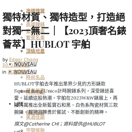
高端鐘錶
頂級珠寶
獨特材質、獨特造型，打造絕
高端鐘錶
對獨一無二｜【2023頂奢名錶
奢華名車
奢華名車
薈萃】HUBLOT 宇舶
頂級地產
頂級地產
by
Edgar Chang
NOUVEAU
30/03/2023
NOUVEAU
in
高端鐘錶
時尚名品
HUBLOT宇舶去年推出業界少見的方形錶款
Square Bang Unico計時腕錶系列，深受錶迷喜
藏品拍賣
時尚名品
愛。延續這股熱潮，宇舶在2023W&W錶展上，再
LIFE
接再厲推出全新藍寶石和黑、白色系陶瓷材質三款
腕錶，展現品牌勇於嘗試、不斷創新的精神。
藏品拍賣
美酒佳餚
撰文@Catherine CHI；資料提供@HUBLOT
空間傢飾