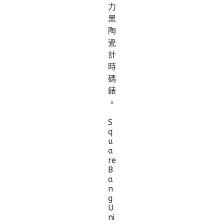
力
黑
陶
瓷
計
時
碼
錶
。
S
q
u
a
re
B
a
n
g
U
ni