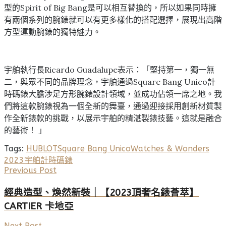
型的Spirit of Big Bang是可以相互替換的，所以如果同時擁
有兩個系列的腕錶就可以有更多樣化的搭配選擇，展現出高階
方型運動腕錶的獨特魅力。
宇舶執行長Ricardo Guadalupe表示：「堅持第一，獨一無
二，與眾不同的品牌理念，宇舶通過Square Bang Unico計
時碼錶大膽涉足方形腕錶設計領域，並成功佔領一席之地。我
們將這款腕錶視為一個全新的舞臺，通過迎接採用創新材質製
作全新錶款的挑戰，以展示宇舶的精湛製錶技藝。這就是融合
的藝術！ 」
Tags:
HUBLOT
Square Bang Unico
Watches & Wonders
2023
宇舶
計時碼錶
Previous Post
經典造型、煥然新裝｜【2023頂奢名錶薈萃】
CARTIER 卡地亞
Next Post