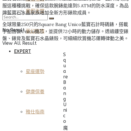
服這種種挑戰，確保這款腕錶能達到5 ATM的防水深度，為品
度假天堂
牌藍寶石水晶家族增加全新方形錶款成員。
全球限量250只的Square Bang Unico藍寶石計時碼錶，搭載
No Result
宇舶自製Unico機芯，並提供72小時的動力儲存。透過鏤空錶
夢幻旅宿
盤、錶背及藍寶石水晶錶殼，可細細欣賞機芯運轉律動之美。
View All Result
EXPERT
S
q
u
a
星座運勢
re
B
a
健康保養
n
g
U
ni
雅仕指南
c
o
魔