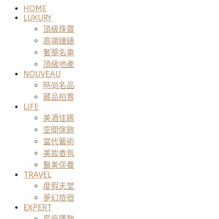
HOME
LUXURY
頂級珠寶
高端鐘錶
奢華名車
頂級地產
NOUVEAU
時尚名品
藏品拍賣
LIFE
美酒佳餚
空間傢飾
當代藝術
美妝香氛
醫美保養
TRAVEL
度假天堂
夢幻旅宿
EXPERT
星座運勢