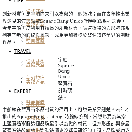
LIFE
當代藝術
創新材質，是宇舶向來引以為傲的一個領域；而在去年推出業
界少見的方形錶款Square Bang Unico計時腕錶系列之後，
美酒佳餚
美妝香氛
今年宇舶再度利用其擅長的創新材質，讓這獨特的方形腕錶系
列有了新的面貌與風采，成為更加獨步於整個鐘錶業界的創新
醫美保養
空間傢飾
作品。
TRAVEL
宇舶
當代藝術
度假天堂
Square
Bang
Unico
夢幻旅宿
美妝香氛
藍寶石
計時碼
EXPERT
錶。
醫美保養
星座運勢
宇舶錶在藍寶石水晶材質的運用上，可說是業界翹楚。去年才
推出的Square Bang Unico計時腕錶系列，當然也要為其穿
健康保養
TRAVEL
上藍寶石水晶這個品牌最引以為傲的材質，但方形設計與多層
藍寶石錶殼結構，對製錶師來說都是艱鉅的工程，品牌成功克
雅仕指南