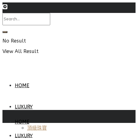
No Result
View All Result
HOME
LUXURY
HOME
頂級珠寶
LUXURY