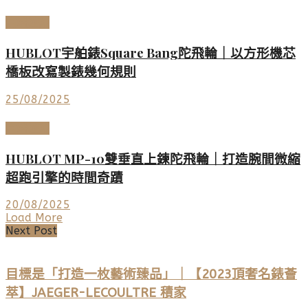
高端鐘錶
HUBLOT宇舶錶Square Bang陀飛輪｜以方形機芯
橋板改寫製錶幾何規則
25/08/2025
高端鐘錶
HUBLOT MP-10雙垂直上鍊陀飛輪｜打造腕間微縮
超跑引擎的時間奇蹟
20/08/2025
Load More
Next Post
目標是「打造一枚藝術臻品」｜【2023頂奢名錶薈
萃】JAEGER-LECOULTRE 積家