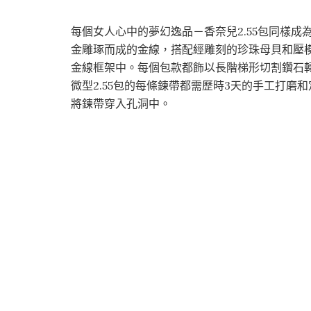
每個女人心中的夢幻逸品－香奈兒2.55包同樣成為
金雕琢而成的金線，搭配經雕刻的珍珠母貝和壓
金線框架中。每個包款都飾以長階梯形切割鑽石轉扣
微型2.55包的每條鍊帶都需歷時3天的手工打
將鍊帶穿入孔洞中。