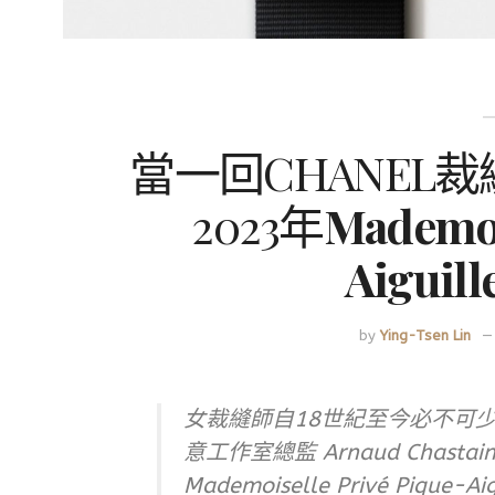
當一回CHANEL
2023年
Mademoi
Aigui
by
Ying-Tsen Lin
女裁縫師自18世紀至今必不可少
意工作室總監 Arnaud Chast
Mademoiselle Privé Pi