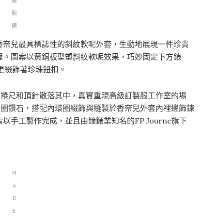
騰
腕
錶
香奈兒最具標誌性的斜紋軟呢外套，生動地展現一件珍貴
程。圖案以黃銅板型塑斜紋軟呢效果，巧妙固定下方錶
更綴飾著珍珠鈕扣。
、捲尺和頂針散落其中，真實重現高級訂製服工作室的場
一圈鑽石，搭配內環圈綴飾與縫製於香奈兒外套內裡邊飾鍊
手工製作完成，並且由鐘錶業知名的FP Journe旗下
M
A
D
E