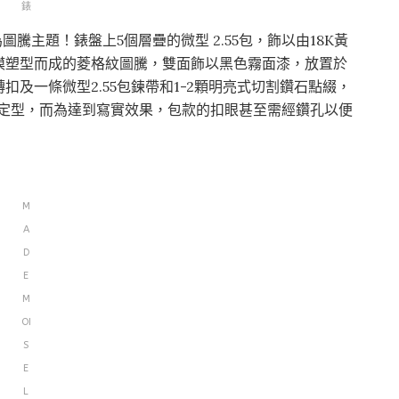
錶
圖騰主題！錶盤上5個層疊的微型 2.55包，飾以由18K黃
模塑型而成的菱格紋圖騰，雙面飾以黑色霧面漆，放置於
及一條微型2.55包鍊帶和1-2顆明亮式切割鑽石點綴，
磨和定型，而為達到寫實效果，包款的扣眼甚至需經鑽孔以便
M
A
D
E
M
OI
S
E
L