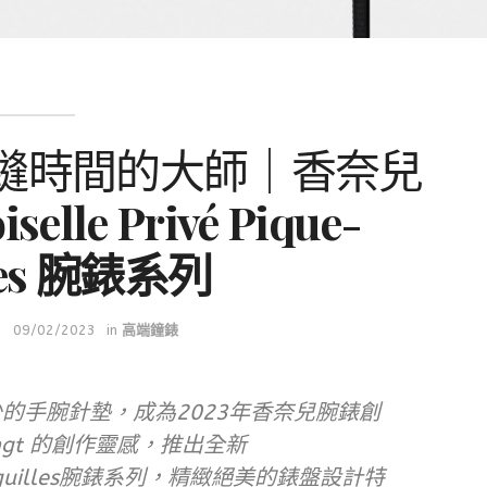
裁縫時間的大師｜香奈兒
selle Privé Pique-
lles 腕錶系列
09/02/2023
in
高端鐘錶
的手腕針墊，成為2023年香奈兒腕錶創
aingt 的創作靈感，推出全新
que-Aiguilles腕錶系列，精緻絕美的錶盤設計特