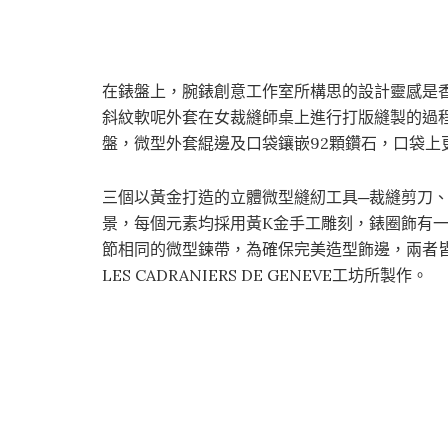
在錶盤上，腕錶創意工作室所構思的設計靈感是
斜紋軟呢外套在女裁縫師桌上進行打版縫製的過
盤，微型外套緄邊及口袋鑲嵌92顆鑽石，口袋上
三個以黃金打造的立體微型縫紉工具─裁縫剪刀
景，每個元素均採用黃K金手工雕刻，錶圈飾有
節相同的微型鍊帶，為確保完美造型飾邊，兩者皆以
LES CADRANIERS DE GENEVE工坊所製作。