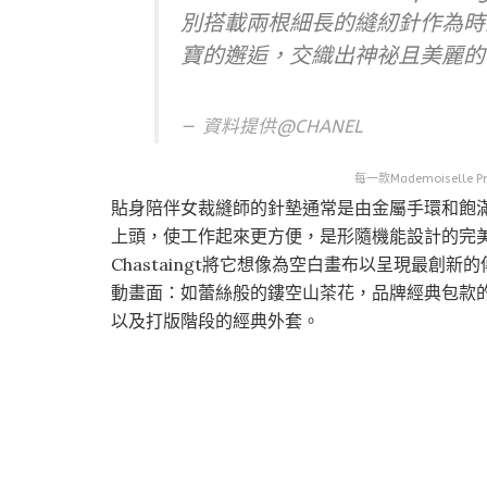
別搭載兩根細長的縫紉針作為時
寶的邂逅，交織出神祕且美麗的
資料提供@CHANEL
每一款Mademoiselle Pr
貼身陪伴女裁縫師的針墊通常是由金屬手環和飽
上頭，使工作起來更方便，是形隨機能設計的完美
Chastaingt將它想像為空白畫布以呈現最創新的
動畫面：如蕾絲般的鏤空山茶花，品牌經典包款
以及打版階段的經典外套。