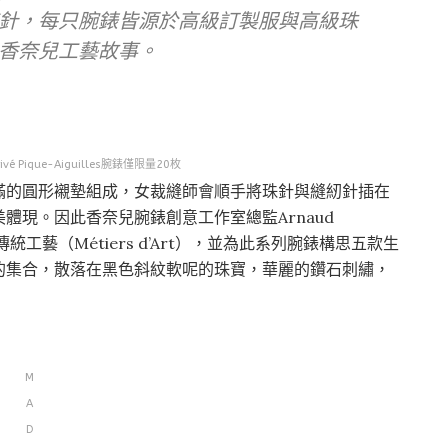
針，每只腕錶皆源於高級訂製服與高級珠
香奈兒工藝故事。
ivé Pique-Aiguilles腕錶僅限量20枚
滿的圓形襯墊組成，女裁縫師會順手將珠針與縫紉針插在
體現。因此香奈兒腕錶創意工作室總監Arnaud
傳統工藝（Métiers d’Art），並為此系列腕錶構思五款生
的集合，散落在黑色斜紋軟呢的珠寶，華麗的鑽石刺繡，
M
A
D