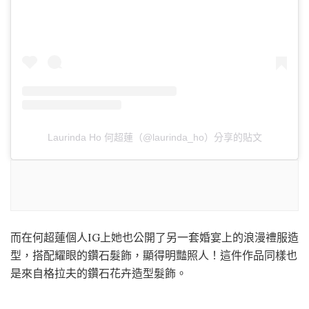
Laurinda Ho 何超蓮（@laurinda_ho）分享的貼文
而在何超蓮個人IG上她也公開了另一套婚宴上的浪漫禮服造
型，搭配耀眼的鑽石髮飾，顯得明豔照人！這件作品同樣也
是來自格拉夫的鑽石花卉造型髮飾。