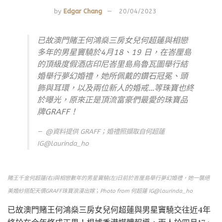
by
Edgar Chang
20/04/2023
已故澳門賭王何鴻燊三房女兒何超蓮與相戀
多年的男星竇驍於4月18、19 日，在峇厘島
的頂級度假酒店印尼峇里島烏魯瓦圖舉行結
婚舉行夢幻婚禮，她所佩戴的鑽石冠冕、頭
飾與耳環，以及兩位新人的婚戒…等珠寶也終
於曝光，原來正是頂流富豪們最愛的珠寶品
牌GRAFF！
@資料提供 GRAFF；婚禮照擷取自
何超蓮
IG@laurinda_ho
賭王千金何超蓮(右)與相戀數年的男星竇驍(左)日前於峇厘島舉行夢幻婚禮，她一襲絕
美婚紗搭配天價GRAFF珠寶浪漫出嫁
；
Photo from 何超蓮 IG@laurinda_ho
已故澳門賭王何鴻燊三房女兒何超蓮與男星竇驍交往近4年