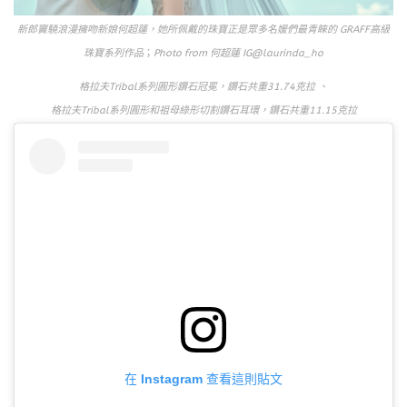
新郎竇驍浪漫擁吻新娘何超蓮，她所佩戴的珠寶正是眾多名媛們最青睞的 GRAFF高級
珠寶系列作品
；
Photo from 何超蓮 IG@laurinda_ho
格拉夫Tribal系列圓形鑽石冠冕，鑽⽯共重31.74克拉 、
格拉夫Tribal系列圓形和祖母綠形切割鑽⽯⽿環，鑽⽯共重11.15克拉
在 Instagram 查看這則貼文