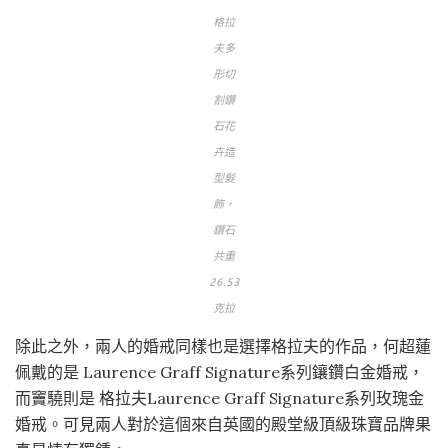
格拉
夫多
形切
割鑽
石花
卉造
型髮
飾，
鑽石
共重
26.53
克拉
除此之外，兩人的婚戒同樣也是選擇格拉夫的作品，何超蓮
佩戴的是 Laurence Graff Signature系列鑲鑽白金婚戒，
而竇驍則是 格拉夫Laurence Graff Signature系列玫瑰金
婚戒。可見兩人對於這個來自英國的殿堂級頂級珠寶品牌果