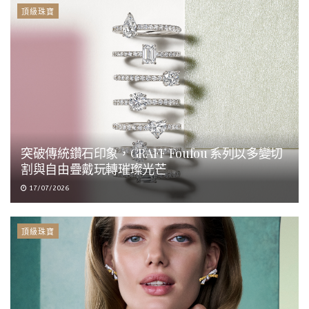
頂級珠寶
突破傳統鑽石印象，GRAFF Foufou 系列以多變切
割與自由疊戴玩轉璀璨光芒
17/07/2026
頂級珠寶