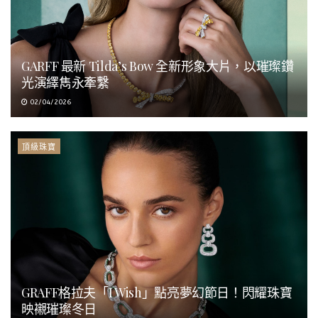
GARFF 最新 Tilda’s Bow 全新形象大片，以璀璨鑽
光演繹雋永牽繫
02/04/2026
頂級珠寶
GRAFF格拉夫「I Wish」點亮夢幻節日！閃耀珠寶
映襯璀璨冬日