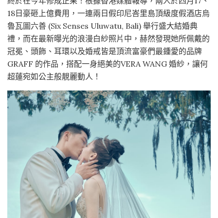
終於在今年修成正果！根據香港媒體報導，兩人於四月17、
18日豪砸上億費用，一連兩日假印尼峇里島頂級度假酒店烏
魯瓦圖六善 (Six Senses Uluwatu, Bali) 舉行盛大結婚典
禮，而在最新曝光的浪漫白紗照片中，赫然發現她所佩戴的
冠冕、頭飾、耳環以及婚戒皆是頂流富豪們最鍾愛的品牌
GRAFF 的作品，搭配一身絕美的VERA WANG 婚紗，讓何
超蓮宛如公主般靚麗動人！