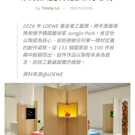
by
Timmy Lo
18/05/2026
2026 年 LOEWE 基金會工藝獎，將年度最高
殊榮頒予韓國藝術家 Jongjin Park，肯定他
以陶瓷為核心、卻拒絕被任何單一媒材定義
的創作姿態。從 133 個國家逾 5,100 件投
稿中脫穎而出，這件作品以製程本身為語
言，訴說工藝最誠實的樣貌。
資料來源@LOEWE