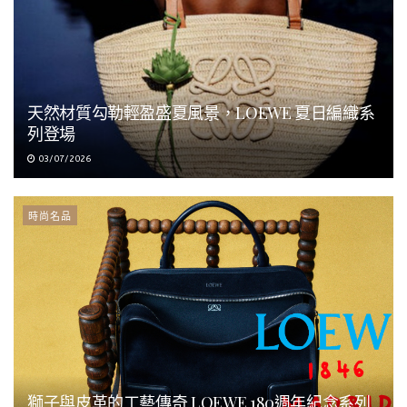
天然材質勾勒輕盈盛夏風景，LOEWE 夏日編織系
列登場
03/07/2026
時尚名品
獅子與皮革的工藝傳奇 LOEWE 180週年紀念系列