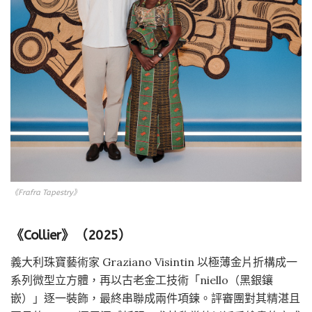
《Frafra Tapestry》
《Collier》（2025）
義大利珠寶藝術家 Graziano Visintin 以極薄金片折構成一
系列微型立方體，再以古老金工技術「niello（黑銀鑲
嵌）」逐一裝飾，最終串聯成兩件項鍊。評審團對其精湛且