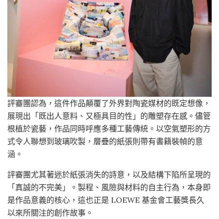
評審團認為，這件作品顛覆了外界對陶瓷媒材的既定想像，
展現出「既出人意料、又極具目的性」的雕塑存在感。儘管
根植於瓷藝，作品同時呼應多種工藝傳統。以空氣塑形的方
式令人聯想到玻璃吹製，層疊的紙張則帶有書籍裝幀的意
涵。
評審團尤其著迷於紙張消失的詩意，以及結構下陷所呈現的
「真誠的不完美」。製程、風險與材料的自主行為，本身即
是作品意義的核心，這也正是 LOEWE 基金會工藝獎長久
以來所關注的創作故事。