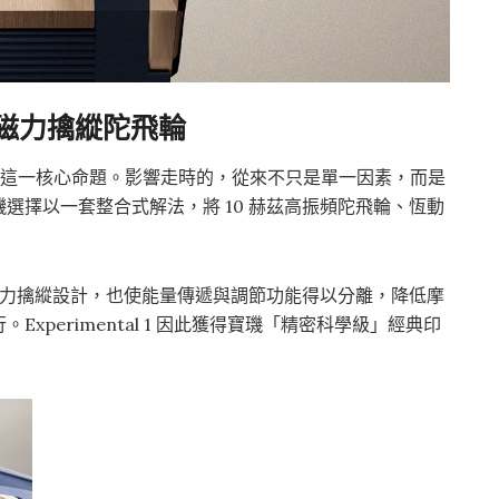
動磁力擒縱陀飛輪
回應精準度這一核心命題。影響走時的，從來不只是單一因素，而是
選擇以一套整合式解法，將 10 赫茲高振頻陀飛輪、恆動
動磁力擒縱設計，也使能量傳遞與調節功能得以分離，降低摩
perimental 1 因此獲得寶璣「精密科學級」經典印