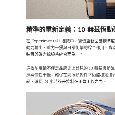
精準的重新定義：10 赫茲恆
在 Experimental 1 腕錶中，寶璣重新
動力輸出、重力干擾與日常衝擊的綜合作用。寶璣
裝置與磁力擒縱系統合而為一。
這枚陀飛輪不僅是品牌史上首見的 10 赫茲恆
擦與慣性干擾，確保在高振頻條件下仍能穩定運行。Ex
記，確保 24 小時誤差控制在正負 1 秒之內。