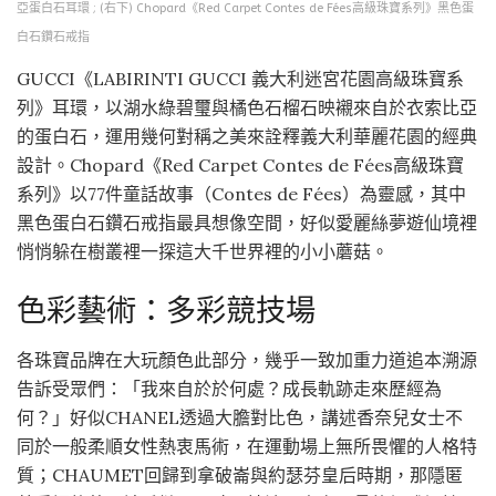
亞蛋白石耳環 ; (右下) Chopard《Red Carpet Contes de Fées高級珠寶系列》黑色蛋
白石鑽石戒指
GUCCI《LABIRINTI GUCCI 義大利迷宮花園高級珠寶系
列》耳環，以湖水綠碧璽與橘色石榴石映襯來自於衣索比亞
的蛋白石，運用幾何對稱之美來詮釋義大利華麗花園的經典
設計。Chopard《Red Carpet Contes de Fées高級珠寶
系列》以77件童話故事（Contes de Fées）為靈感，其中
黑色蛋白石鑽石戒指最具想像空間，好似愛麗絲夢遊仙境裡
悄悄躲在樹叢裡一探這大千世界裡的小小蘑菇。
色彩藝術：多彩競技場
各珠寶品牌在大玩顏色此部分，幾乎一致加重力道追本溯源
告訴受眾們：「我來自於於何處？成長軌跡走來歷經為
何？」好似CHANEL透過大膽對比色，講述香奈兒女士不
同於一般柔順女性熱衷馬術，在運動場上無所畏懼的人格特
質；CHAUMET回歸到拿破崙與約瑟芬皇后時期，那隱匿