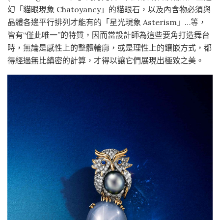
幻「貓眼現象 Chatoyancy」的貓眼石，以及內含物必須與
晶體各邊平行排列才能有的「星光現象 Asterism」…等，
皆有“僅此唯一”的特質，因而當設計師為這些要角打造舞台
時，無論是感性上的整體輪廓，或是理性上的鑲嵌方式，都
得經過無比縝密的計算，才得以讓它們展現出極致之美。