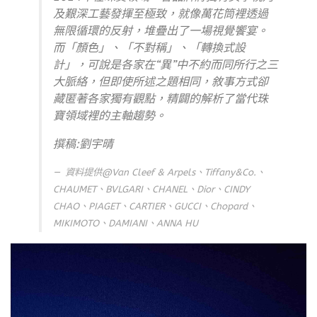
及艱深工藝發揮至極致，就像萬花筒裡透過
無限循環的反射，堆疊出了一場視覺饗宴。
而「顏色」、「不對稱」、「轉換式設
計」，可說是各家在“異”中不約而同所行之三
大脈絡，但即使所述之題相同，敘事方式卻
藏匿著各家獨有觀點，精闢的解析了當代珠
寶領域裡的主軸趨勢。
撰稿:劉宇晴
資料提供@Van Cleef & Arpels、Tiffany&Co.、
CHAUMET、BVLGARI、CHANEL、Dior、CINDY
CHAO、PIAGET、CARTIER、GUCCI、Chopard、
MIKIMOTO、DAMIANI、ANNA HU