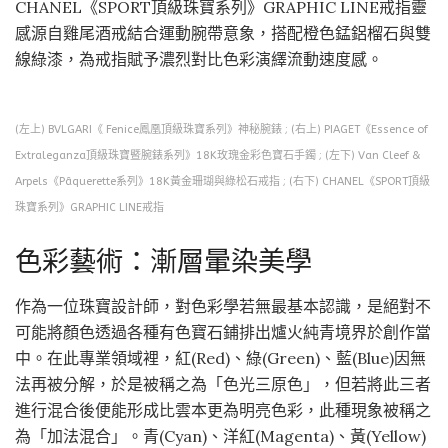
CHANEL《SPORT頂級珠寶系列》GRAPHIC LINE戒指靈
感源自雞尾酒戒結合運動腕帶意象，搭配橙色錳鋁榴石與雙
線綠漆，為戒指賦予濃烈對比色彩演繹流動速度感。
(左上) BVLGARI《 Fenice鳳凰頂級珠寶系列》神秘腕錶 ; (右上) PIAGET《Essence of
Extraleganza頂級珠寶暨腕錶系列》18K玫瑰金彩色寶石手鐲 ; (左下) Van Cleef &
Arpels《Pâquerette系列》18K黃金珊瑚與綠松石戒指 ; (右下) CHANEL《SPORT頂級
珠寶系列》GRAPHIC LINE戒指
色彩藝術：漸層暈染美學
作為一位珠寶設計師，對色彩學若無最基本認識，是絕對不
可能將顏色透過各種有色寶石鋪排出爐火純青境界於創作當
中。在此專業領域裡，紅(Red)、綠(Green)、藍(Blue)因無
法再被分解，於是被稱之為「色光三原色」，但若將此三者
進行混合後便能形成比雲本更為明亮色彩，此種現象被稱之
為「加法混合」。青(Cyan)、洋紅(Magenta)、黃(Yellow)