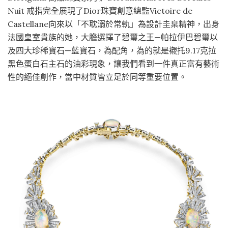
Nuit 戒指完全展現了Dior珠寶創意總監Victoire de
Castellane向來以「不耽溺於常軌」為設計圭臬精神，出身
法國皇室貴族的她，大膽選擇了碧璽之王—帕拉伊巴碧璽以
及四大珍稀寶石—藍寶石，為配角，為的就是襯托9.17克拉
黑色蛋白石主石的油彩現象，讓我們看到一件真正富有藝術
性的絕佳創作，當中材質皆立足於同等重要位置。