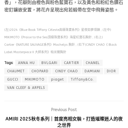
香」，花瓣則由橙色與粉色藍寶石，以及黃色和粉紅色鑽石
密釘鑲嵌安置，將花卉呈現出宛若緞帶在空中飛舞姿態。
(左)2024《Blue Book Tiffany Céleste高級珠寶系列》星夜如夢項鍊 ; (左中)
MIKIMOTO《Praise to the Sea頂級珠寶系列》海星紅寶石胸針 ; (右上)
Cartier《NATURE SAUVAGE系列》Mochelys 胸針 ; (右下)CINDY CHAO《 Black
Label Masterpiece II 大師系列》帕米爾胸針
Tags:
ANNA HU
BVLGARI
CARTIER
CHANEL
CHAUMET
CHOPARD
CINDY CHAO
DAMIANI
DIOR
GUCCI
MIKIMOTO
piaget
Tiffany&Co.
VAN CLEEF & ARPELS
Previous Post
AMIRI 2025秋冬系列｜首度亮相女裝，打造璀璨迷人的夜
之世界