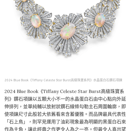
2024 Blue Book《Tiffany Celeste Star Burst高級珠寶系列》水晶蛋白石鑽石項鍊
2024 Blue Book《Tiffany Celeste Star Burst高級珠寶系
列》鑽石項鍊以五顆大小不一的水晶蛋白石由中心點向外延
伸排列，並單純輔以放射狀鑽石線條勾勒主石周圍輪廓，即
使項鍊尺寸此般若大依舊看來含蓄優雅。而品牌最具代表性
「石上鳥」，則罕見運用了油彩現象最為明顯的黑蛋白石來
作為主角，讓此經典之作更令人為之一亮。但最令人喜出望