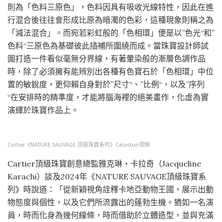
則為「色料三原色」，色料因具有吸收光線特性，因此在進
行混合後往往會形成比原為暗濁的色彩，這種現象則稱之為
「減法混合」。而宛若彩虹般的「色相環」便是以”色光“和”
色料“三原色為基礎彼此插補所圍繞而成。當珠寶設計師試
圖打造一件看似毫無分界線，有著暈染般的漸層色調作品
時，除了必須擁有能辨別出各種有色寶石於「色相環」中位
置的敏銳度，更仰賴自身對於”尺寸“、”比例“，以及”序列
“在安排時的精準度，才能將腦海裡的絕美畫作，化虛為實
演繹於珠寶作品上。
Cartier《NATURE SAUVAGE 頂級珠寶系列》Celestun項鍊
Cartier頂級珠寶創意總監雅克琳‧卡拉奇（Jacqueline
Karachi）談及2024年《NATURE SAUVAGE頂級珠寶系
列》時說道：「從新穎視角詮釋卡地亞動物王國，展示出動
物態度與個性，以及它們所流露出的蓬勃生機。猶如一名演
員，時而化身為幾何線條，時而借助於立體造型，並與充滿