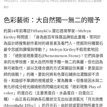
Tiffany&Co.《Jean Schlumberger by Tiffany 高級珠寶系列》黑蛋白石石上貓頭鷹
胸針
色彩藝術：大自然獨一無二的贈予
約莫14年前專訪Tiffany&Co.寶石首席學家—Melvyn
Kirtley 時問道：「身為逾百年珠寶品牌如此重職，等同於
為設計師搜集創作素材的尋覓者及看門人，挖掘到何種寶石
最令您感到讚嘆與悸動？」Melvyn Kirtley不假思索地回
答：「絕對是現象寶石(Phenomenon Stone)！它們與身俱
來的光學效應，是大自然所贈予獨一無二的美麗，但也因為
無可被取代，該以怎樣合適的方式突顯這份美麗，更是設計
師的挑戰！」的確，要如何將有色寶石鋪排出濃豔卻不流
俗，和諧卻不單調的視覺感受，實為難事，但像是因水與二
氧化矽成分經光線繞射而閃耀出彩虹般「遊彩現象 Play of
color」的蛋白石（主要黑蛋白、水晶蛋白、白蛋白三
種）、由正長石與鈉長石層狀交互出似波浪藍光「月光效應
(Moonlight Effec）」的月光石、由針狀或管狀物所產生迷