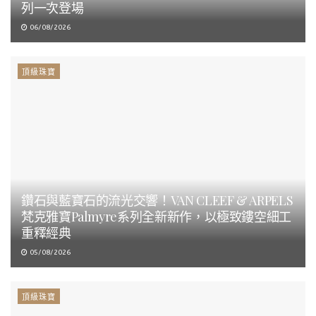
列一次登場
06/08/2026
頂級珠寶
鑽石與藍寶石的流光交響！VAN CLEEF & ARPELS
梵克雅寶Palmyre系列全新新作，以極致鏤空細工
重釋經典
05/08/2026
頂級珠寶