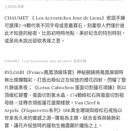
土耳其石項鍊
CHAUMET 《 Les Acrostiches Jeux de Liens》密語手鍊
可選擇2-9顆代表不同字母或意義寶石，刻畫戀人們僅於彼
此才知道的秘密，比如初吻時地點、美好紀念的特別時刻，
或是尚未說出卻欲表達之意。
CHAUMET 《 Les Acrostiches Jeux de Liens》密語手鍊
BVLGARI《Fenice鳳凰頂級珠寶》神秘腕錶將鳳凰展翅時
無比燦爛豔彩，打造出極似正在綻放的煙花四射，閃耀了整
片靜謐黑夜；《Lotus Cabochon 蛋面切割蓮花項鍊》則以
頂級紅碧璽、蛋面切割紫水晶、174顆綠松石與蛋面切割祖
母綠，詮釋衣領般蓮花盛開樣貌。Van Cleef &
Arpels《Pâquerette系列》18K黃金珊瑚與綠松石戒指以
世家長久來的靈感之源—雛菊為主題，結合金珠與裝飾彩
寶，讓花卉綻放時的蓬勃生機盡顯於纖指之上。