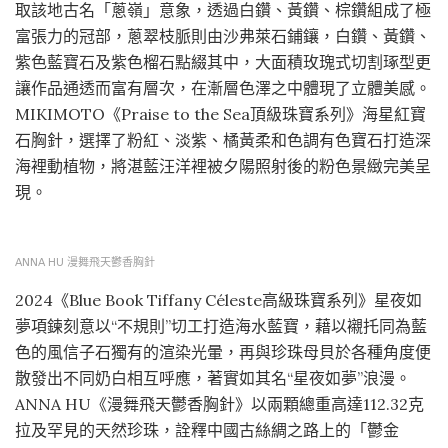
取該地古名「蔥嶺」意象，透過白鑽、黃鑽、棕鑽組成了極
富張力的冠部，蔥翠枝脈則由沙弗萊石鋪鑲，白鑽、黃鑽、
紫色藍寶石及紫色榴石點綴其中，大面積玫瑰式切割琢型更
讓作品通透而富有層次，在漸層色澤之中體現了立體美感。
MIKIMOTO《Praise to the Sea頂級珠寶系列》海星紅寶
石胸針，選擇了粉紅、淡紫、橘黃柔和色調有色寶石打造深
海裡動植物，將湛藍汪洋裡被夕陽照射後的粉色景緻完美呈
現。
ANNA HU 漫舞飛天鬱香胸針
2024《Blue Book Tiffany Céleste高級珠寶系列》星夜如
夢項鍊刻意以“不規則”切工打造海水藍寶，藉以襯托同為藍
色的風信子石獨有的渲染光暈，再與珍珠母貝於各種角度便
散發出不同奶白相互呼應，著實如其名“星夜如夢”浪漫。
ANNA HU《漫舞飛天鬱香胸針》以兩顆總重高達112.32克
拉及罕見的天然珍珠，詮釋中國古絲綢之路上的「鬱金