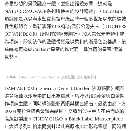
奇思妙想的景致融為一體，營造出錯視效果。這就是
NATURE SAUVAGE系列所傳達的設計精神」，Celestun
項鍊便是以以海水藍寶與祖母綠品牌一個多世紀以來的標誌
性色彩組合，重新演繹1940年為溫莎公爵夫人（DUCHESS
OF WINDSOR）所製作的經典胸針，加入當代元素轉化成
為項鍊，即使該作的整體視覺是以柔和的漸層色為基調，依
舊絲毫無損於Cartier“皇帝的珠寶商，珠寶商的皇帝”滂薄
氣勢。
DAMIANI《Margherita Desert Garden 沙漠花園》鑽石雛菊項鍊
DAMIANI《Margherita Desert Garden 沙漠花園》鑽石
雛菊項鍊以沙漠中的日出為靈感，巧妙以18K黃金與白金製
作項鍊主體，同時綴飾艷彩黃鑽與橘色鑽石，最後由於下方
20.64克拉深棕色黃鑽為結尾，交織出似枯葉與花朵而成的
高級訂製服。CINDY CHAO《 Black Label Masterpiece
II 大師系列》帕米爾胸針以此高原冰川地形為靈感，同時擷