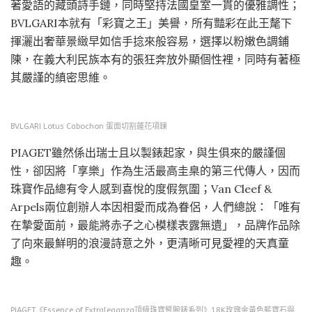
著愛語的藏頭詩手鏈，同時堅持法國皇室一貫的優雅調性；
BVLGARI本就有「彩寶之王」美譽，所有豔彩在此王氂下
揮灑出奢華景緻早如信手捻來般容易，選擇以粉嫩色調鋪
陳，在義大利民族本有的張狂奔放外顯個性裡，同時有著極
其嚴謹的縝密思維。
BVLGARI Lotus Cabochon 蛋面切割蓮花項鍊
PIAGET雖然係出瑞士且以製錶起家，與生俱來的嚴謹個
性，卻因將「享樂」作為生活最高圭臬的第三代傳人，因而
珠寶作品總有令人感到喜悅的度假氛圍；Van Cleef &
Arpels兩位創辦人本因相愛而成為眷侶，人們總說：「唯有
在摯愛面前，最能將赤子之心模樣表露無遺」，品牌作品除
了向來最鮮明的浪漫詩意之外，更清晰可見愛裡的天真童
趣。
PIAGET《Essence of Extraleganza頂級珠寶暨腕錶系列》18K玫瑰金黃色藍寶石與