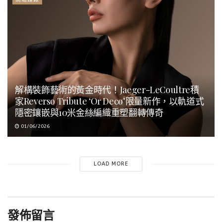
解構裝飾藝術的黃金時代！Jaeger-LeCoultre積
家Reverso Tribute ‘Or Deco’限量新作，以軌道式
隱密鑲嵌與10米金絲編織重塑翻轉傳奇
01/06/2026
LOAD MORE
發佈留言