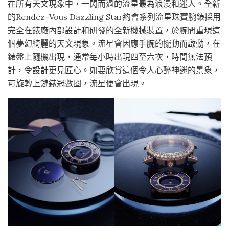
在所有天文現象中，一閃而過的流星最為浪漫和迷人。全新
的Rendez-Vous Dazzling Star約會系列流星珠寶腕錶採用
完全在錶廠內部設計和研發的全新機械裝置，於腕間重現這
個夢幻綺麗的天文現象。流星會因應手腕的擺動而啟動，在
錶盤上隨機出現，通常每小時出現四至六次，時間無法預
計，令設計更見匠心。如要欣賞這個令人心醉神迷的景象，
可旋轉上鏈錶冠數圈，流星便會出現。