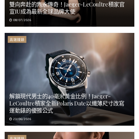
雙向奔赴的雋永傳奇！Jaeger-LeCoultre積家官
宣IU成為最新全球品牌大使
08/07/2026
高端鐘錶
解鎖現代男士的40毫米黃金比例！Jaeger-
LeCoultre積家全新Polaris Date以纖薄尺寸改寫
運動錶的優雅公式
23/06/2026
高端鐘錶