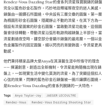
Rendez-Vous Dazzling Star約會系列流星珠寶腕錶的錶盤
完全以藍色砂金石製作，巧妙地詮釋璀璨夜空的迷人美感。
錶盤由一圈鑽石所圍繞，中央設有三層交疊的圓盤。第一層
為橢圓形砂金石圓盤，隱藏靜止不動的流星。在其下方為一
個設有流星圖案的砂金石圓盤，當啟動流星功能後，這個圓
盤會徐徐轉動，帶動流星沿弧形軌跡飛越錶盤上半部分。當
流星劃過夜空時，鏤空部分會顯示錶盤的最底層。一個以金
色金屬製作的固定圓盤，綴以閃亮的漸變飾面，令流星更具
動感。
他們秉持積家品牌大使Anya在其演藝生涯中所恪守的理念
—— 揮灑創意，創造出全新機制，令流星能夠隨機出現在錶
盤上，一如現實生活中變化莫測的流星。為了突顯這個扣人
心弦的效果，閃爍的藍色砂金石錶盤被一圈爪鑲鑽石圍繞，
是Rendez-Vous Dazzling約會系列腕錶的一大特色。
Tags:
Anya Taylor-Joy
JAEGER LECOULTRE
Rendez-Vous
Rendez-Vous Dazzling Shooting Star