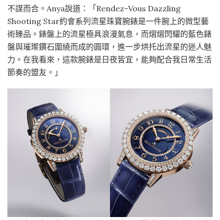
不謀而合。Anya說道：「Rendez-Vous Dazzling
Shooting Star約會系列流星珠寶腕錶是一件腕上的微型藝
術臻品。錶盤上的流星極具浪漫氣息，而熠熠閃耀的藍色錶
盤與璀璨鑽石圍繞而成的圓環，進一步烘托出流星的迷人魅
力。在我看來，這款腕錶是日夜皆宜，能夠配合我日常生活
節奏的盟友。」