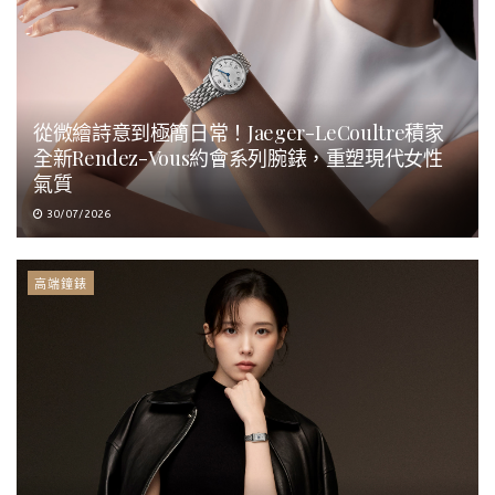
從微繪詩意到極簡日常！Jaeger-LeCoultre積家
全新Rendez-Vous約會系列腕錶，重塑現代女性
氣質
30/07/2026
高端鐘錶