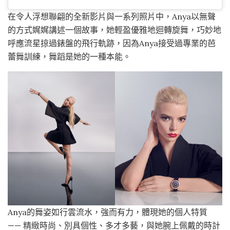
在令人浮想聯翩的全新影片與一系列照片中，Anya以無聲
的方式娓娓講述一個故事，她輕盈優雅地迴轉旋舞，巧妙地
呼應流星掠過錶盤的飛行軌跡，因為Anya接受過專業的芭
蕾舞訓練，舞蹈是她的一種本能。
Anya的舞姿如行雲流水，強而有力，體現她的個人特質
—— 精緻時尚、別具個性、多才多藝，與她腕上佩戴的時計