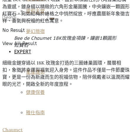
為靈感，鏈身綴以精緻的六角形金屬圖騰，中央鑲嵌一顆圓形
度假天堂
紅寶石，宛如紅梅於蜂格之中悄然綻放，呼應農曆新年象徵吉
祥、喜氣與祝福的紅色寓意。
No Result
夢幻旅宿
Bee de Chaumet 18K玫瑰金項鍊，鑲嵌1顆圓形
View All Result
紅寶石
EXPERT
細緻金鏈穿過以 18K 玫瑰金打造的三圈蜂巢圓環，層層相
扣，象徵將幸運與福氣迎入身旁。這件作品不僅是一件節慶珠
星座運勢
寶，更是一份為新歲而生的祝福信物，陪伴佩戴者以溫潤而耀
眼的光芒，開啟全新的年度旅程。
健康保養
雅仕指南
Chaumet