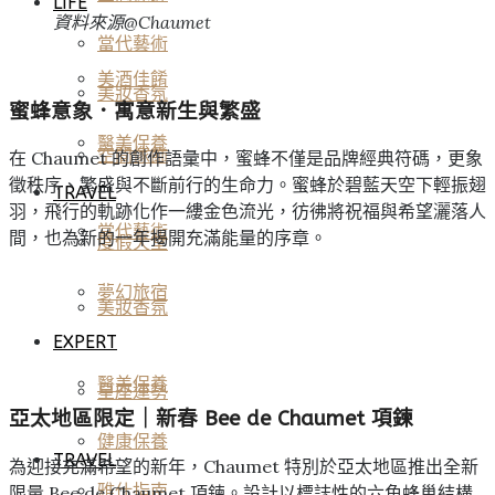
LIFE
資料來源@Chaumet
當代藝術
美酒佳餚
美妝香氛
蜜蜂意象．寓意新生與繁盛
醫美保養
空間傢飾
在 Chaumet 的創作語彙中，蜜蜂不僅是品牌經典符碼，更象
徵秩序、繁盛與不斷前行的生命力。蜜蜂於碧藍天空下輕振翅
TRAVEL
羽，飛行的軌跡化作一縷金色流光，彷彿將祝福與希望灑落人
當代藝術
間，也為新的一年揭開充滿能量的序章。
度假天堂
夢幻旅宿
美妝香氛
EXPERT
醫美保養
星座運勢
亞太地區限定｜新春 Bee de Chaumet 項鍊
健康保養
TRAVEL
為迎接充滿希望的新年，Chaumet 特別於亞太地區推出全新
雅仕指南
限量 Bee de Chaumet 項鍊。設計以標誌性的六角蜂巢結構