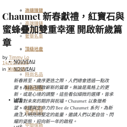
高端鐘錶
頂級珠寶
Chaumet 新春獻禮，紅寶石與
高端鐘錶
蜜蜂疊加雙重幸運 開啟新歲篇
奢華名車
奢華名車
章
頂級地產
頂級地產
by
Timmy Lo
NOUVEAU
14/01/2026
NOUVEAU
in
頂級珠寶
時尚名品
新春將至，歲序更迭之際，人們總會透過一點改
變，為自己開啟嶄新的篇章。無論是風格上的更
藏品拍賣
時尚名品
新，或是心境的調整，這些看似細微的選擇，皆承
LIFE
載著對未來的期許與祝福。Chaumet 以象徵希
望、幸運與生命力的 Bee de Chaumet 系列，為新
藏品拍賣
美酒佳餚
歲注入明亮而堅定的能量，邀請人們以更自信、閃
耀的姿態，迎向新一年的啟程。
空間傢飾