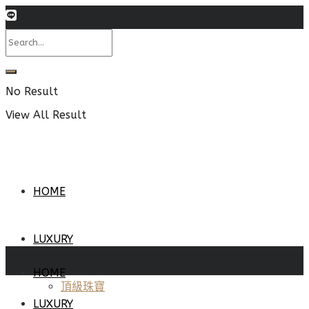
No Result
View All Result
HOME
LUXURY
HOME
頂級珠寶
LUXURY