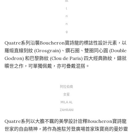
al
l
ri
n
g
Quatre系列沿襲Boucheron寶詩龍的標誌性設計元素，以
羅缎直線刻紋 (Grosgrain)、鑽石圈、雙圈同心圓 (Double
Godron) 和巴黎飾紋 (Clou de Paris) 四大經典飾紋，鑄就
曠世之作，可單獨佩戴，亦可疊戴混搭。
阿拉伯裔
女星
MILA AL
ZAHRANI
Quatre系列以大膽不羈的美學設計詮釋Boucheron寶詩龍
世家的自由精神，將作為進駐芳登廣場首家珠寶商的曼妙靈