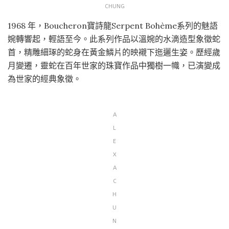
CHUNG
1968 年，Boucheron寶詩龍Serpent Bohème系列的魅語
婉轉響起，輕語至今。此系列作品以溫婉的水滴造型象徵蛇
首，精雕細琢的蛇身在黃金鱗片的映襯下迤邐生姿。歷經歲
月變遷，靈蛇在百年世家的珠寶作品中獨樹一幟，已演變成
為世家的經典象徵。
A
L
E
X
A
C
H
U
N