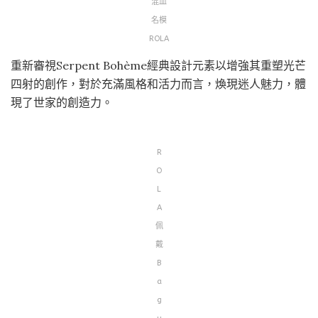
混血
名模
ROLA
重新審視Serpent Bohème經典設計元素以增強其重塑光芒
四射的創作，對於充滿風格和活力而言，煥現迷人魅力，體
現了世家的創造力。
R
O
L
A
佩
戴
B
a
g