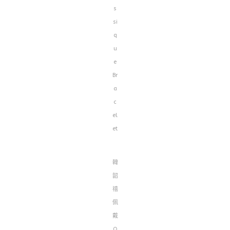
s
si
q
u
e
Br
a
c
el
et
韓
韶
禧
佩
戴
Q