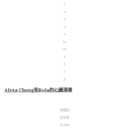
s
si
q
u
e
la
rg
e
ri
n
g
Alexa Chung和Rola的心願清單
英國知
性女星
ALEXA