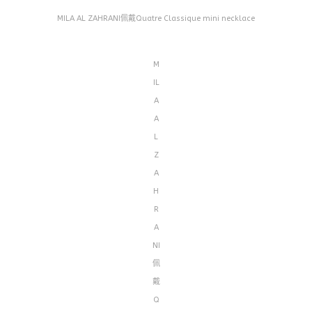
MILA AL ZAHRANI佩戴Quatre Classique mini necklace
M
IL
A
A
L
Z
A
H
R
A
NI
佩
戴
Q