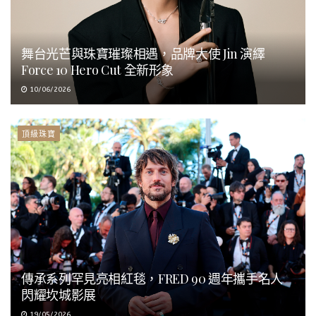
舞台光芒與珠寶璀璨相遇，品牌大使 Jin 演繹
Force 10 Hero Cut 全新形象
10/06/2026
頂級珠寶
傳承系列罕見亮相紅毯，FRED 90 週年攜手名人
閃耀坎城影展
19/05/2026