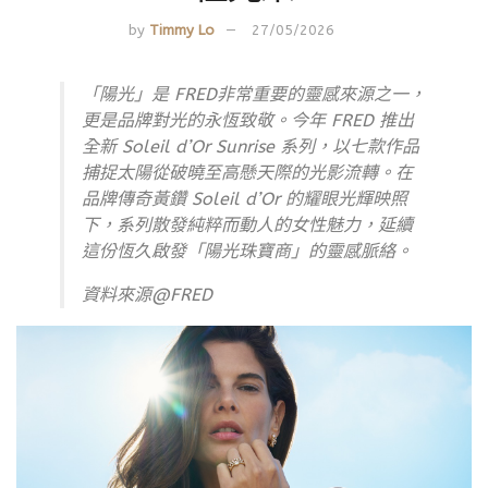
by
Timmy Lo
27/05/2026
「
陽光」是 FRED非常重要的靈感來源之一，
更是品牌對光的永恆致敬。今年 FRED 推出
全新 Soleil d’Or Sunrise 系列，以七款作品
捕捉太陽從破曉至高懸天際的光影流轉。在
品牌傳奇黃鑽 Soleil d’Or 的耀眼光輝映照
下，系列散發純粹而動人的女性魅力，延續
這份恆久啟發「陽光珠寶商」的靈感脈絡。
資料來源@FRED