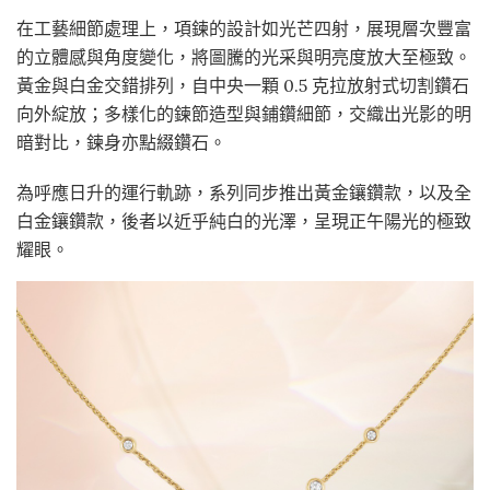
在工藝細節處理上，項鍊的設計如光芒四射，展現層次豐富
的立體感與角度變化，將圖騰的光采與明亮度放大至極致。
黃金與白金交錯排列，自中央一顆 0.5 克拉放射式切割鑽石
向外綻放；多樣化的鍊節造型與鋪鑽細節，交織出光影的明
暗對比，鍊身亦點綴鑽石。
為呼應日升的運行軌跡，系列同步推出黃金鑲鑽款，以及全
白金鑲鑽款，後者以近乎純白的光澤，呈現正午陽光的極致
耀眼。