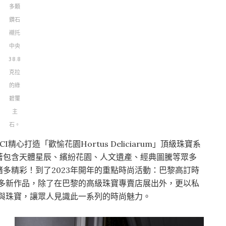
多顆
鑽石
襯托
中央
38.8
克拉
的綠
碧璽
主
石。
CCI精心打造「歡愉花園Hortus Deliciarum」頂級珠寶系
著包含天體星辰、繽紛花園、人文遺產、經典圖騰等眾多
多精彩！到了2023年開年的重點時尚活動：巴黎高訂時
諸多新作品，除了在巴黎的高級珠寶專賣店展出外，更以私
裝與珠寶，讓眾人見識此一系列的時尚魅力。