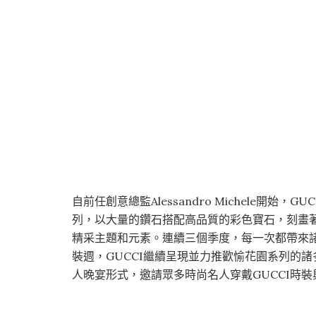
自前任創意總監Alessandro Michele開始，GU
列，以大量的鑽石搭配高品質的彩色寶石，刻畫
精采主題和元素。連續三個季度，每一次都帶來諸
裝週，GUCCI繼續呈現並力推歡愉花園系列的
人晚宴形式，邀請眾多時尚名人穿戴GUCCI時