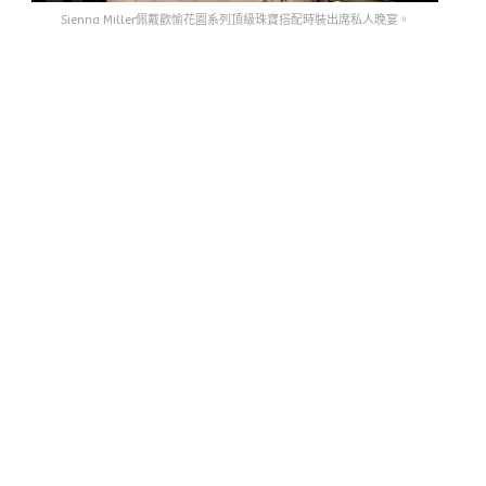
Sienna Miller佩戴歡愉花園系列頂級珠寶搭配時裝出席私人晚宴。