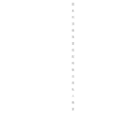
園
系
列
頂
級
珠
寶
搭
配
時
裝
出
席
私
人
晚
宴