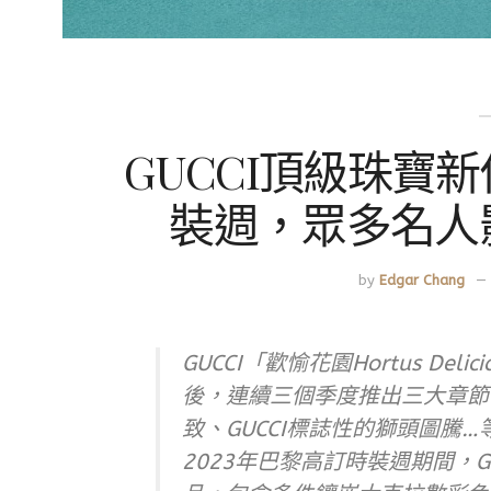
GUCCI頂級珠寶
裝週，眾多名人
by
Edgar Chang
GUCCI「歡愉花園Hortus De
後，連續三個季度推出三大章節
致、GUCCI標誌性的獅頭圖騰
2023年巴黎高訂時裝週期間，