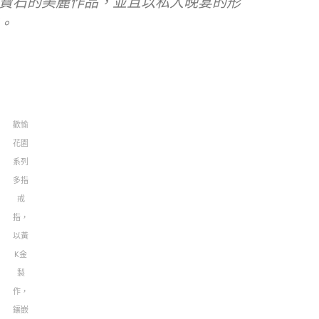
寶石的美麗作品，並且以私人晚宴的形
。
歡愉
花園
系列
多指
戒
指，
以黃
K金
製
作，
鑲嵌