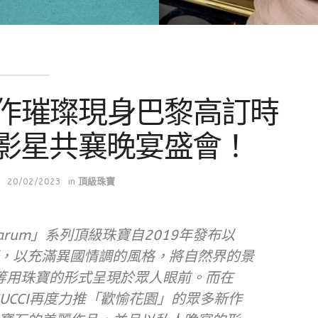
新作璀璨現身巴黎高訂時
影星共襄晚宴盛會！
20/02/2023
in
頂級珠寶
liciarum」系列頂級珠寶自2019年發布以
，以充滿異國情調的風格，將自然界的景
…等用珠寶的形式呈現於眾人眼前。而在
GUCCI再度力推「歡愉花園」的眾多新作