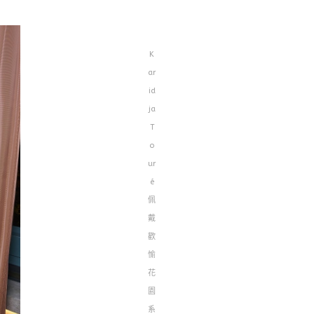
K
ar
id
ja
T
o
ur
é
佩
戴
歡
愉
花
園
系