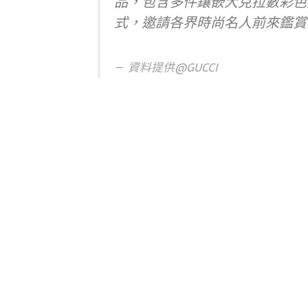
品，包含多件鑲嵌大克拉數彩色
式，邀請各界時尚名人前來鑑賞
資料提供@GUCCI