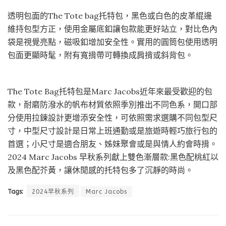
透明包面的The Tote bag托特包，黑色或白色的皮革緄邊
維持包型方正，使用金屬底釦讓包款能更好站立，對比色內
袋是視覺亮點，磁吸釦增加安全性。實用的圓筒包使用透明
包面更顯時髦，附有寬揹帶可轉換成肩揹或斜背包。
The Tote Bag托特包是Marc Jacobs近年來最受歡迎的包
款，耐磨防潑水的帆布材質依照季別推出不同色系，開口部
分使用拉鍊設計更增添安全性，可依照需求選購不同包型尺
寸，中型尺寸設計是日常上班通勤或是旅遊時輕巧旅行包的
首選；小尺寸是適合朋友、姊妹聚會或是與情人約會時揹。
2024 Marc Jacobs 早秋系列獻上雙色漸層款:黑色配桃紅以
及黑色配芥黃，讓休閒感的托特包多了沉靜的時尚。
Tags:
2024早秋系列
Marc Jacobs