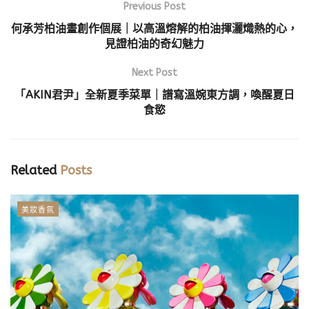
Previous Post
何承芳柏油畫創作個展｜以高溫熔解的柏油揮灑熾熱的心，
見證柏油的奇幻魅力
Next Post
「AKIN君尹」全新夏季菜單｜譜寫溫婉東方調，喚醒夏日
食慾
Related
Posts
美妝香氛