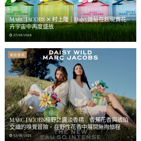
MARC JACOBS ✕ 村上隆｜Daisy雛菊在超現實花
卉宇宙中再度盛放
27/03/2026
美妝香氛
MARC JACOBS極野之露淡香精｜香蕉花香與琥珀
交織的嗅覺冒險，在野性花香中展開無拘旅程
12/05/2025