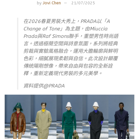
by
Jovi Chen
21/07/2025
在2026春夏男裝大秀上，PRADA以「A
Change of Tone」為主題，由Miuccia
Prada與Raf Simons聯手，重塑男性時尚語
言。透過極簡空間與詩意氛圍，系列將經典
剪裁與實驗風格融合，運用大膽輪廓與鮮明
色彩，細膩展現柔韌與自信。此次設計顛覆
傳統陽剛想像，帶來自由與包容的全新詮
釋，重新定義現代男裝的多元美學。
資料提供@PRADA