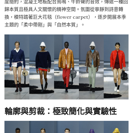
度簡約，混凝土地板配合鳥鳴、牛鈴聲的音效，傳遞一種回
歸本質且極具人文關懷的精神空間。氛圍從寧靜到詩意轉
換，模特踏著巨大花毯（flower carpet），逐步開展本季
主題的「柔中帶剛」與「自然本質」
。
輪廓與剪裁：極致簡化與實驗性