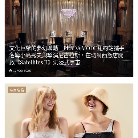
文化巨擘的夢幻聯動！PRADA MODE紐約站攜手
名導小島秀夫與導演尼古拉斯，在切爾西飯店開
啟《Satellites II》沉浸式宇宙
12/06/2026
時尚名品