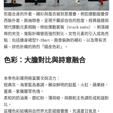
剪裁合身的外套、襯衫與風衣被刻意層疊，例如運動服疊穿
西裝外套，肩袖微卷，呈現不羈卻自信的態度。經典裁縫與
現代運動元素相融，條紋運動套裝（track suits）、俐落線
條的夾克、寬鬆針織營造強烈對比。女性元素的引入成為亮
點：包括連身裙型T-Shirt、肩章裝飾的襯衫、以及帶有流
蘇、拼色針織的熱烈「嬉皮色彩」。
色彩：大膽對比與詩意融合
本季色彩運用極富層次與活力：
經典灰、海軍藍為基調，蘸染鮮明的鈷藍、火紅、蘋果綠、
薑黃、紫羅蘭等色塊。
柔和的奶油黃、腮紅粉、薄荷綠，與飽和主色調形成和諧對
比。
這種色彩結構與自然界光影遞嬗響應，充滿夏日氣息。