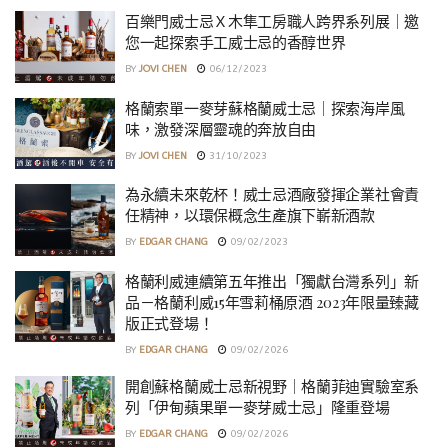
百樂門威士忌Ｘ木隼工房職人跨界系列展｜邀
您一起探索手工威士忌的香醇世界
BY
JOVI CHEN
06/12/2023
格蘭索單一麥芽蘇格蘭威士忌｜探索海岸風
味，激發深層靈魂的奔放自由
BY
JOVI CHEN
31/10/2023
為永續未來乾杯！威士忌酒廠發揮企業社會責
任精神，以環保概念生產旗下嶄新酒款
BY
EDGAR CHANG
09/02/2023
格蘭利威連續第五年推出「獨獻台灣系列」新
品－格蘭利威15年雪莉桶原酒 2023年限量臻藏
版正式登場！
BY
EDGAR CHANG
09/02/2026
開創蘇格蘭威士忌新視野｜格蘭菲迪實驗室系
列「伊甸蘋果單一麥芽威士忌」隆重登場
BY
EDGAR CHANG
09/02/2026