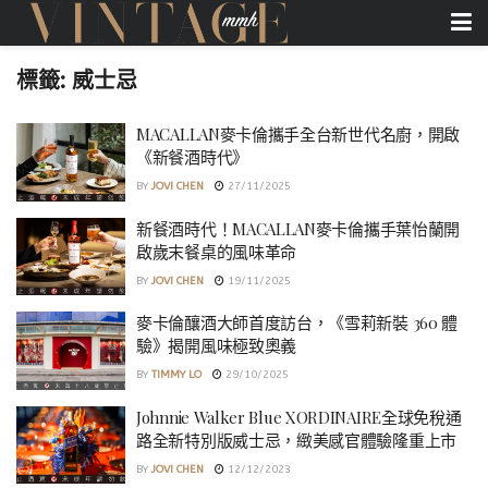
標籤:
威士忌
MACALLAN麥卡倫攜手全台新世代名廚，開啟
《新餐酒時代》
BY
JOVI CHEN
27/11/2025
新餐酒時代！MACALLAN麥卡倫攜手葉怡蘭開
啟歲末餐桌的風味革命
BY
JOVI CHEN
19/11/2025
麥卡倫釀酒大師首度訪台，《雪莉新裝 360 體
驗》揭開風味極致奧義
BY
TIMMY LO
29/10/2025
Johnnie Walker Blue XORDINAIRE全球免稅通
路全新特別版威士忌，緻美感官體驗隆重上市
BY
JOVI CHEN
12/12/2023