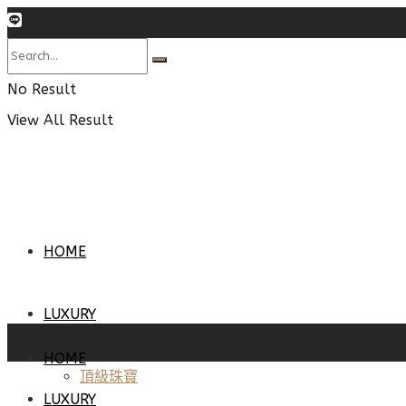
No Result
View All Result
HOME
LUXURY
HOME
頂級珠寶
LUXURY