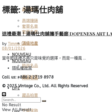
標籤:
湯瑪仕肉舖
高端鐘錶
頂級珠寶
高端鐘錶
奢華名車
奢華名車
送禮最潮！湯瑪仕肉舖攜手藝廊 DOPENESS ART 
頂級地產
頂級地產
by
Timmy Lo
08/01/2026
NOUVEAU
當年節送禮不再只是味覺的選擇，而是一種風 ...
NOUVEAU
時尚名品
隱私權政策
藏品拍賣
Call us: +886 2 2719 8978
時尚名品
© 2025 Vintage Co., Ltd. All Rights Reserved
LIFE
藏品拍賣
美酒佳餚
No Result
View All Result
空間傢飾