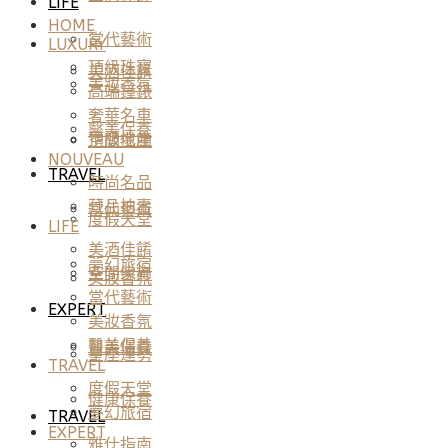
LIFE
HOME
當代藝術
LUXURY
頂級珠寶
美酒佳餚
美妝香氛
高端鐘錶
奢華名車
醫美保養
頂級地產
空間傢飾
NOUVEAU
TRAVEL
時尚名品
藏品拍賣
當代藝術
度假天堂
LIFE
美酒佳餚
夢幻旅宿
空間傢飾
美妝香氛
當代藝術
EXPERT
美妝香氛
醫美保養
醫美保養
星座運勢
TRAVEL
度假天堂
健康保養
夢幻旅宿
TRAVEL
EXPERT
雅仕指南