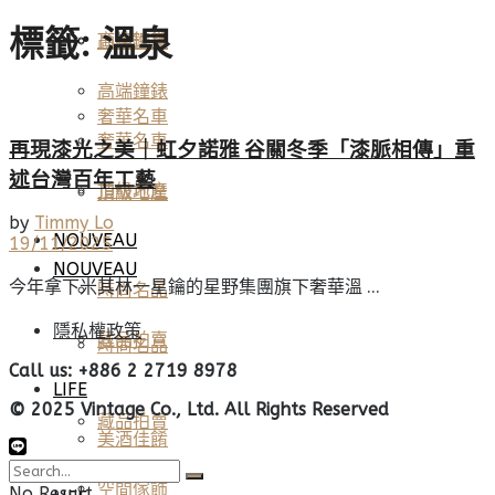
標籤:
溫泉
高端鐘錶
頂級珠寶
高端鐘錶
奢華名車
奢華名車
再現漆光之美｜虹夕諾雅 谷關冬季「漆脈相傳」重
述台灣百年工藝
頂級地產
頂級地產
by
Timmy Lo
NOUVEAU
19/11/2025
NOUVEAU
今年拿下米其林一星鑰的星野集團旗下奢華溫 ...
時尚名品
隱私權政策
藏品拍賣
時尚名品
Call us: +886 2 2719 8978
LIFE
© 2025 Vintage Co., Ltd. All Rights Reserved
藏品拍賣
美酒佳餚
空間傢飾
No Result