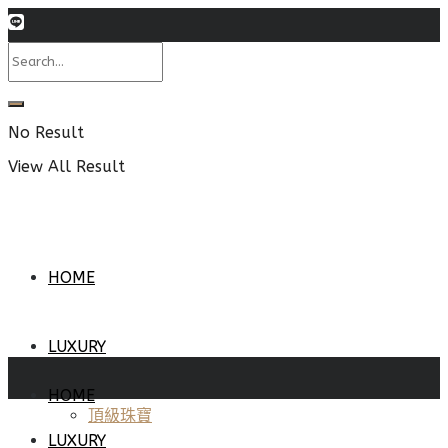
No Result
View All Result
HOME
LUXURY
HOME
頂級珠寶
LUXURY