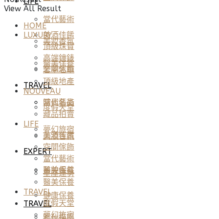
LIFE
View All Result
當代藝術
HOME
美酒佳餚
LUXURY
美妝香氛
頂級珠寶
高端鐘錶
醫美保養
空間傢飾
奢華名車
頂級地產
TRAVEL
NOUVEAU
當代藝術
時尚名品
度假天堂
藏品拍賣
LIFE
夢幻旅宿
美酒佳餚
美妝香氛
空間傢飾
EXPERT
當代藝術
醫美保養
美妝香氛
星座運勢
醫美保養
TRAVEL
健康保養
度假天堂
TRAVEL
夢幻旅宿
雅仕指南