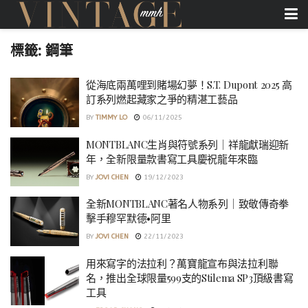
標籤:
鋼筆
從海底兩萬哩到賭場幻夢！S.T. Dupont 2025 高
訂系列燃起藏家之爭的精湛工藝品
BY
TIMMY LO
06/11/2025
MONTBLANC生肖與符號系列｜祥龍獻瑞迎新
年，全新限量款書寫工具慶祝龍年來臨
BY
JOVI CHEN
19/12/2023
全新MONTBLANC著名人物系列｜致敬傳奇拳
擊手穆罕默德•阿里
BY
JOVI CHEN
22/11/2023
用來寫字的法拉利？萬寶龍宣布與法拉利聯
名，推出全球限量599支的Stilema SP3頂級書寫
工具