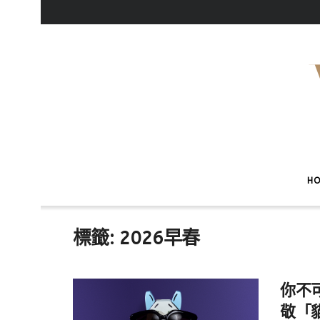
H
標籤:
2026早春
你不可
敬「貓