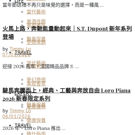
LIFE
當年節送禮不再只是味覺的選擇，而是一種風 ...
當代藝術
美酒佳餚
美妝香氛
火馬上路，奔馳能量動起來｜S.T. Dupont 新年系列
登場
醫美保養
空間傢飾
by
Timmy Lo
TRAVEL
07/01/2026
當代藝術
度假天堂
迎接 2026 馬年，法國精品品牌 S. ...
夢幻旅宿
美妝香氛
駿馬奔騰而上，經典、工藝與奔放自由 Loro Piana
EXPERT
2026 新春限定系列
醫美保養
星座運勢
by
Timmy Lo
06/01/2026
健康保養
TRAVEL
2026 年，Loro Piana 推出 ...
雅仕指南