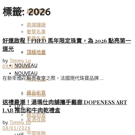
標籤:
2026
高端鐘錶
頂級珠寶
高端鐘錶
奢華名車
奢華名車
好運啟程｜FRED 馬年限定珠寶，為 2026 點亮第一
道光
頂級地產
頂級地產
by
Timmy Lo
NOUVEAU
09/01/2026
NOUVEAU
在新年煙花點亮夜空之際，法國現代珠寶品牌 ...
時尚名品
藏品拍賣
時尚名品
送禮最潮！湯瑪仕肉舖攜手藝廊 DOPENESS ART
LIFE
LAB 推出和牛肉乾禮盒
藏品拍賣
美酒佳餚
by
Timmy Lo
08/01/2026
空間傢飾