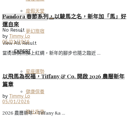
度假天堂
Pandora 春節系列，以駿馬之名，新年加「馬」好
運自來
No Result
夢幻旅宿
by
Timmy Lo
05/01/2026
View All Result
EXPERT
當街頭悄然換上紅綢，新年的腳步也隨之臨近 ...
星座運勢
以飛馬為祝福，Tiffany & Co. 開啟 2026 農曆新年
篇章
健康保養
by
Timmy Lo
05/01/2026
雅仕指南
2026 農曆新年，Tiffany &a ...