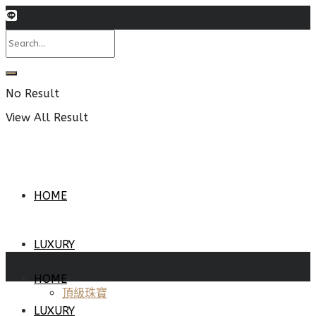
No Result
View All Result
HOME
LUXURY
HOME
頂級珠寶
LUXURY