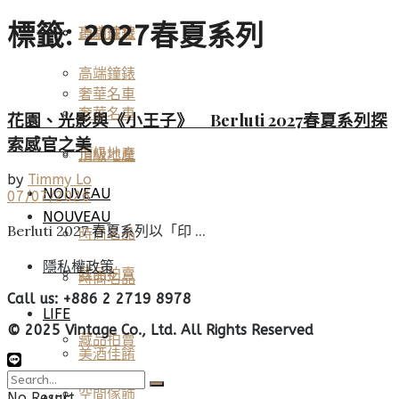
標籤:
2027春夏系列
高端鐘錶
頂級珠寶
高端鐘錶
奢華名車
奢華名車
花園、光影與《小王子》 Berluti 2027春夏系列探
索感官之美
頂級地產
頂級地產
by
Timmy Lo
NOUVEAU
07/07/2026
NOUVEAU
Berluti 2027 春夏系列以「印 ...
時尚名品
隱私權政策
藏品拍賣
時尚名品
Call us: +886 2 2719 8978
LIFE
© 2025 Vintage Co., Ltd. All Rights Reserved
藏品拍賣
美酒佳餚
空間傢飾
No Result