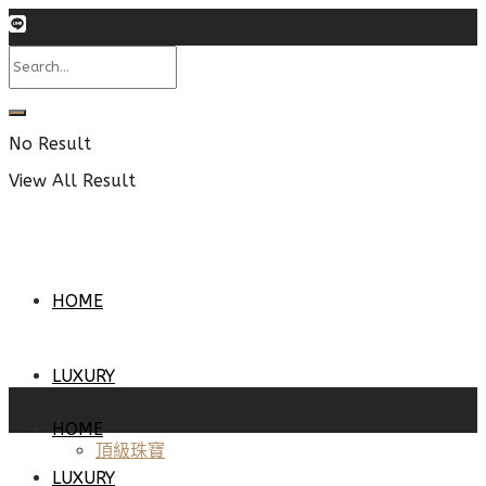
No Result
View All Result
HOME
LUXURY
HOME
頂級珠寶
LUXURY