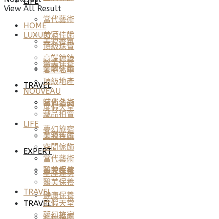
LIFE
View All Result
當代藝術
HOME
美酒佳餚
LUXURY
美妝香氛
頂級珠寶
高端鐘錶
醫美保養
空間傢飾
奢華名車
頂級地產
TRAVEL
NOUVEAU
當代藝術
時尚名品
度假天堂
藏品拍賣
LIFE
夢幻旅宿
美酒佳餚
美妝香氛
空間傢飾
EXPERT
當代藝術
醫美保養
美妝香氛
星座運勢
醫美保養
TRAVEL
健康保養
度假天堂
TRAVEL
夢幻旅宿
雅仕指南