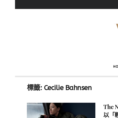
H
標籤:
Cecilie Bahnsen
The 
以「