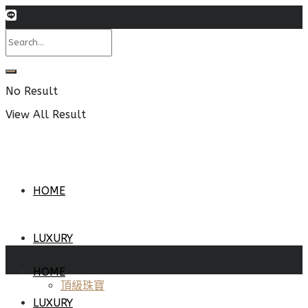
No Result
View All Result
HOME
LUXURY
HOME
頂級珠寶
LUXURY