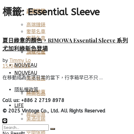
標籤:
Essential Sleeve
高端鐘錶
頂級珠寶
高端鐘錶
奢華名車
奢華名車
夏日綠意的顏色，RIMOWA Essential Sleeve 系列
尤加利綠新色登場
頂級地產
頂級地產
by
Timmy Lo
NOUVEAU
15/04/2026
NOUVEAU
在移動成為生活日常的當下，行李箱早已不只 ...
時尚名品
隱私權政策
藏品拍賣
時尚名品
Call us: +886 2 2719 8978
LIFE
© 2025 Vintage Co., Ltd. All Rights Reserved
藏品拍賣
美酒佳餚
空間傢飾
No Result