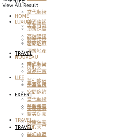
LIFE
View All Result
當代藝術
HOME
美酒佳餚
LUXURY
美妝香氛
頂級珠寶
高端鐘錶
醫美保養
空間傢飾
奢華名車
頂級地產
TRAVEL
NOUVEAU
當代藝術
時尚名品
度假天堂
藏品拍賣
LIFE
夢幻旅宿
美酒佳餚
美妝香氛
空間傢飾
EXPERT
當代藝術
醫美保養
美妝香氛
星座運勢
醫美保養
TRAVEL
健康保養
度假天堂
TRAVEL
夢幻旅宿
雅仕指南