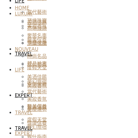
LIFE
HOME
當代藝術
LUXURY
頂級珠寶
美酒佳餚
美妝香氛
高端鐘錶
奢華名車
醫美保養
頂級地產
空間傢飾
NOUVEAU
TRAVEL
時尚名品
藏品拍賣
當代藝術
度假天堂
LIFE
美酒佳餚
夢幻旅宿
空間傢飾
美妝香氛
當代藝術
EXPERT
美妝香氛
醫美保養
醫美保養
星座運勢
TRAVEL
度假天堂
健康保養
夢幻旅宿
TRAVEL
EXPERT
雅仕指南