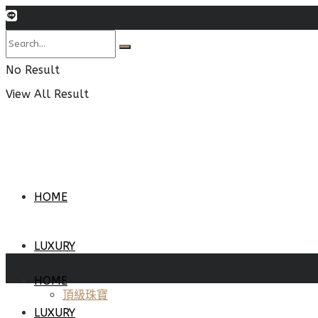
No Result
View All Result
HOME
LUXURY
HOME
頂級珠寶
LUXURY