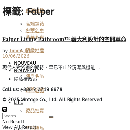
標籤:
Falper
高端鐘錶
頂級珠寶
高端鐘錶
奢華名車
奢華名車
Falper Living Bathroom™ 義大利設計的空間革命
頂級地產
頂級地產
by
Timmy Lo
10/06/2026
NOUVEAU
現代人對浴室的期待，早已不止於清潔與機能 ...
NOUVEAU
時尚名品
隱私權政策
藏品拍賣
Call us: +886 2 2719 8978
時尚名品
© 2025 Vintage Co., Ltd. All Rights Reserved
LIFE
藏品拍賣
美酒佳餚
No Result
View All Result
空間傢飾