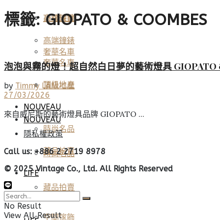
標籤:
GIOPATO & COOMBES
高端鐘錶
頂級珠寶
高端鐘錶
奢華名車
奢華名車
泡泡與霧的燈！超自然白日夢的藝術燈具 GIOPATO 
頂級地產
頂級地產
by
Timmy Lo
27/03/2026
NOUVEAU
來自威尼斯的藝術燈具品牌 GIOPATO ...
NOUVEAU
時尚名品
隱私權政策
藏品拍賣
Call us: +886 2 2719 8978
時尚名品
© 2025 Vintage Co., Ltd. All Rights Reserved
LIFE
藏品拍賣
美酒佳餚
No Result
View All Result
空間傢飾