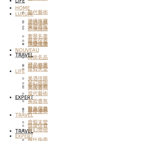
LIFE
HOME
當代藝術
LUXURY
頂級珠寶
美酒佳餚
美妝香氛
高端鐘錶
奢華名車
醫美保養
頂級地產
空間傢飾
NOUVEAU
TRAVEL
時尚名品
藏品拍賣
當代藝術
度假天堂
LIFE
美酒佳餚
夢幻旅宿
空間傢飾
美妝香氛
當代藝術
EXPERT
美妝香氛
醫美保養
醫美保養
星座運勢
TRAVEL
度假天堂
健康保養
夢幻旅宿
TRAVEL
EXPERT
雅仕指南