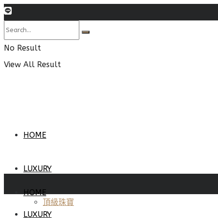
No Result
View All Result
HOME
LUXURY
HOME
頂級珠寶
LUXURY