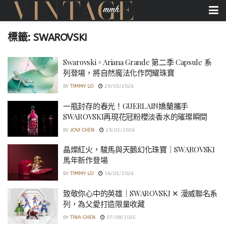
標籤:
SWAROVSKI
Swarovski × Ariana Grande 第二季 Capsule 系
列登場，將自然魔法化作閃耀珠寶
BY
TIMMY LO
20/03/2026
一瓶封存的春光！GUERLAIN嬌蘭攜手
SWAROVSKI再現花冠粉櫻淡香水的璀璨瞬間
BY
JOVI CHEN
29/01/2026
晶燦紅火，駿馬與天鵝幻化珠寶｜SWAROVSKI
馬年新作登場
BY
TIMMY LO
16/01/2026
致敬你心中的英雄｜SWAROVSKI ✕ 漫威聯名系
列，為父愛打造限量收藏
BY
TINA CHEN
07/08/2025