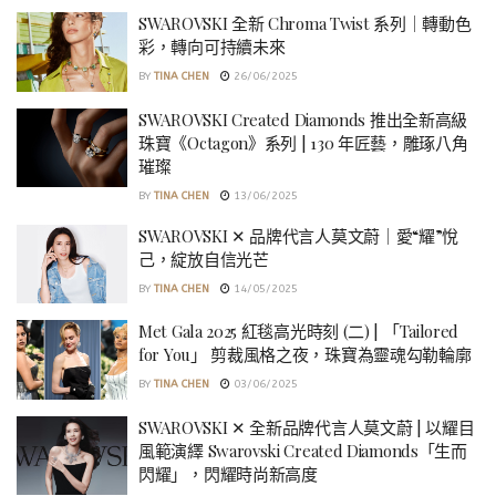
SWAROVSKI 全新 Chroma Twist 系列｜轉動色
彩，轉向可持續未來
BY
TINA CHEN
26/06/2025
SWAROVSKI Created Diamonds 推出全新高級
珠寶《Octagon》系列 | 130 年匠藝，雕琢八角
璀璨
BY
TINA CHEN
13/06/2025
SWAROVSKI ✕ 品牌代言人莫文蔚｜愛“耀”悅
己，綻放自信光芒
BY
TINA CHEN
14/05/2025
Met Gala 2025 紅毯高光時刻 (二) | 「Tailored
for You」 剪裁風格之夜，珠寶為靈魂勾勒輪廓
BY
TINA CHEN
03/06/2025
SWAROVSKI ✕ 全新品牌代言人莫文蔚 | 以耀目
風範演繹 Swarovski Created Diamonds「生而
閃耀」，閃耀時尚新高度