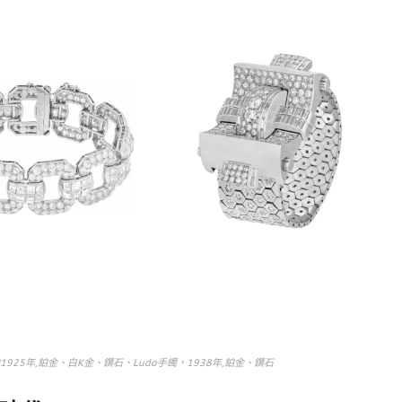
25年,鉑金、白K金、鑽石、Ludo手鐲，1938年,鉑金、鑽石