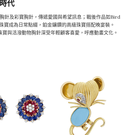
榮時代
結胸針及彩寶胸針，傳遞愛國與希望訊息；戰後作品如Bird
黃金珠寶成為日常點綴，鉑金鑲鑽的高級珠寶搭配晚宴裝。
門級限量珠寶與活潑動物胸針深受年輕顧客喜愛，呼應動畫文化。