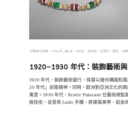
可轉換式項鍊，1964年_黃K金、白K金、祖母綠、紅寶石、鑽石、項鍊
1920–1930 年代：裝飾藝術
1920 年代，裝飾藝術盛行，珠寶以幾何構圖
20 年代」前衛精神。同時，歐洲對亞洲文化的
寓意。1930 年代，Renée Puissant 任藝術總監期
嵌技術，並發表 Ludo 手鐲，將建築美學、鉑