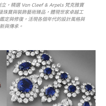
立，精選 Van Cleef & Arpels 梵克雅寶
寶、高級珠寶與裝飾藝術臻品，體現世家卓越工
鑑定與修復，活現各個年代的設計風格與
新與傳承。