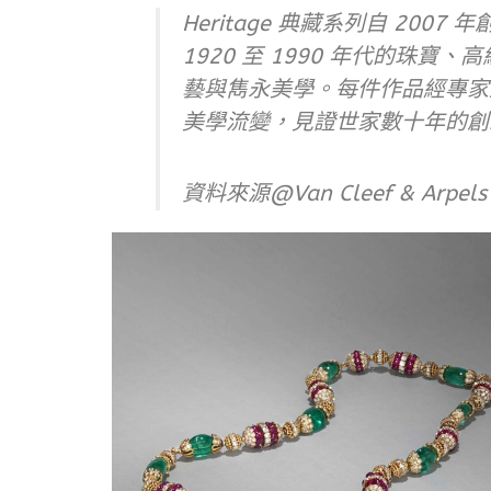
Heritage 典藏系列自 2007 年創
1920 至 1990 年代的珠
藝與雋永美學。每件作品經專家
美學流變，見證世家數十年的創
資料來源@Van Cleef & Arpels