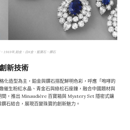
，1969年,鉑金、白K金、藍寶石、鑽石
與創新技術
和風格化造型為主，鉑金與鑽石搭配鮮明色彩，呼應「咆哮的
興趣催生粉紅水晶、青金石與綠松石座鐘，融合中國題材與
間，推出 Minaudière 百寶箱與 Mystery Set 隱密式鑲
金與鑽石結合，展現百變珠寶的創新魅力。