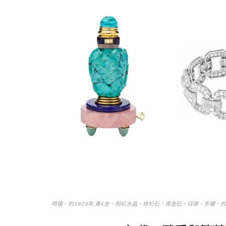
時鐘，約1929年,黃K金、粉紅水晶、綠松石、青金石、琺瑯、手鐲，約19