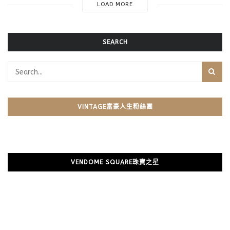
LOAD MORE
SEARCH
VINTAGE富豪人生粉絲團
VENDOME SQUARE珠寶之星