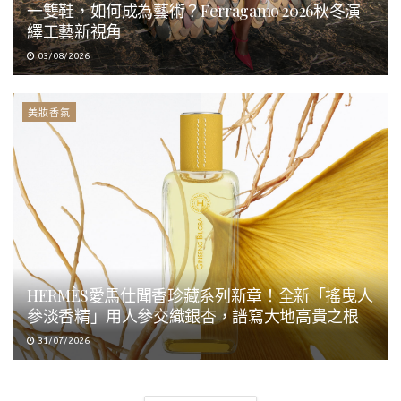
一雙鞋，如何成為藝術？Ferragamo 2026秋冬演
繹工藝新視角
03/08/2026
美妝香氛
HERMÈS愛馬仕聞香珍藏系列新章！全新「搖曳人
參淡香精」用人參交織銀杏，譜寫大地高貴之根
31/07/2026