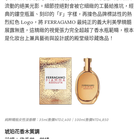
流動的絕美光影。細節控絕對會被它細緻的工藝給推坑，經
典的鏤空瓶蓋、刻印的「F」字樣，再撞色品牌標誌性的熱
烈紅色 Logo，將 FERRAGAMO 最純正的義大利美學精髓
展露無遺，這精緻的視覺張力完全超越了香水瓶範疇，根本
是化妝台上兼具藝術與設計感的殿堂級珍藏逸品！
純粹熾焰女性淡香精：35ml售價NTD2,400｜100ml售價NTD4,850
琥珀花香木質調