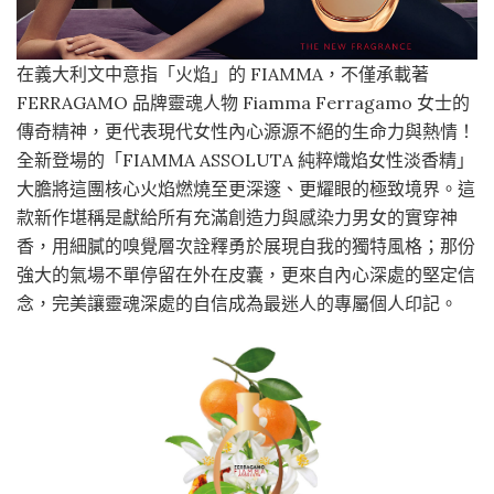
在義大利文中意指「火焰」的 FIAMMA，不僅承載著
FERRAGAMO 品牌靈魂人物 Fiamma Ferragamo 女士的
傳奇精神，更代表現代女性內心源源不絕的生命力與熱情！
全新登場的「FIAMMA ASSOLUTA 純粹熾焰女性淡香精」
大膽將這團核心火焰燃燒至更深邃、更耀眼的極致境界。這
款新作堪稱是獻給所有充滿創造力與感染力男女的實穿神
香，用細膩的嗅覺層次詮釋勇於展現自我的獨特風格；那份
強大的氣場不單停留在外在皮囊，更來自內心深處的堅定信
念，完美讓靈魂深處的自信成為最迷人的專屬個人印記。