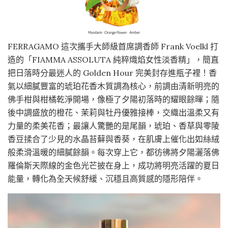
FERRAGAMO 這次攜手大師級首席調香師 Frank Voelkl 打
造的「FIAMMA ASSOLUTA 純粹熾焰女性淡香精」，簡直
把日落時分最迷人的 Golden Hour 完美封存進瓶子裡！香
氣以細膩豐富的琥珀花香木質調為核心，前調由清新明亮的
佛手柑與柑橘乾淨開場，像極了夕陽初落時的耀眼餘暉；隨
後中調盛放的橙花、茉莉與牡丹優雅接棒，交織出溫柔又有
力量的柔美花香；最讓人驚艷的是尾韻，琥珀、香草與零陵
香豆揉合了少見的水晶苔蘚與香葵，在肌膚上催化出如絲絨
般柔滑溫暖的細膩餘韻。每次穿上它，都彷彿將夕陽灑落佛
羅倫斯天際線的金色光芒披在身上，成功將明亮活躍的夏日
能量，轉化為全天候舒緩、沉穩且高質感的隱形陪伴。