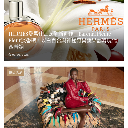
HERMÈS愛馬仕2026全新創作！Barénia Pleine
Fleur淡香精，以白百合與神秘奇異漿果翻轉現代
西普調
05/08/2026
時尚名品