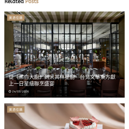
Related
Posts
美酒佳餚
從《黑白大廚》到米其林星廚 台北文華東方獻
上一日星級聯烹盛宴
24/03/2026
美酒佳餚