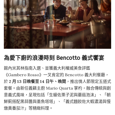
為愛下廚的浪漫時刻 Bencotto 義式饗宴
館內米其林指南入選、並獲義大利權威美食評鑑
《Gambero Rosso》一叉肯定的 Bencotto 義大利餐廳，
於
2 月 13 日晚餐至 14 日午、晚間
，推出情人節限定五道式
套餐。由新任義籍主廚 Mario Quarta 掌杓，融合傳統與創
意義式風味，呈現包括「生蠔佐栗子泥與蘑菇泡沫」、「朝
鮮薊搭配黑蒜醬與墨魚塔塔」、「義式麵餃佐大蝦濃湯與慢
燉黃番茄汁」等精緻料理。