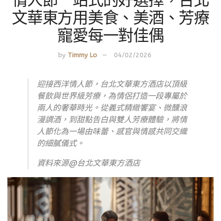
文華東方用美食、美酒、芳療
寵愛每一對佳偶
by
Timmy Lo
04/02/2026
迎接西洋情人節，台北文華東方酒店以頂級
餐飲與世界級芳療，為情侶打造一段專屬於
兩人的奢華時光。從義式精緻饗宴、微醺浪
漫調酒，到甜點告白與雙人芳療體驗，將情
人節化為一場由味蕾、感官與情感共同交織
的細膩儀式。
資料來源@台北文華東方酒店