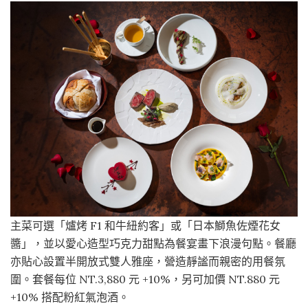
主菜可選「爐烤 F1 和牛紐約客」或「日本鰤魚佐煙花女
醬」，並以愛心造型巧克力甜點為餐宴畫下浪漫句點。餐廳
亦貼心設置半開放式雙人雅座，營造靜謐而親密的用餐氛
圍。套餐每位 NT.3,880 元 +10%，另可加價 NT.880 元
+10% 搭配粉紅氣泡酒。