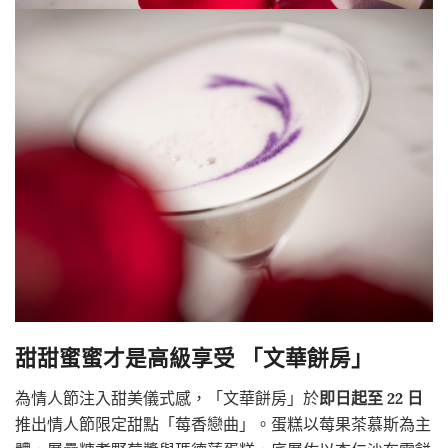
甜甜蜜蜜才是高級享受 「文華餅房」
為情人節注入甜美儀式感，「文華餅房」於
即日起至 22 日
推出情人節限定甜點「莓香戀曲」。蛋糕以莓果茶慕斯為主