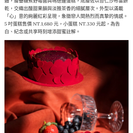
體，層疊糖煮野莓醬與瑪德蓮蛋糕，底層佐以杏仁沙布雷餅
乾，交織出酸甜果韻與淡雅茶香的細膩層次。外型以滿載
「心」意的絢麗紅彩呈現，象徵戀人間熱烈而真摯的情感。
5 吋蛋糕售價 NT.1,680 元，小蛋糕 NT.330 元起，為告
白、紀念或共享時刻增添甜蜜註解。