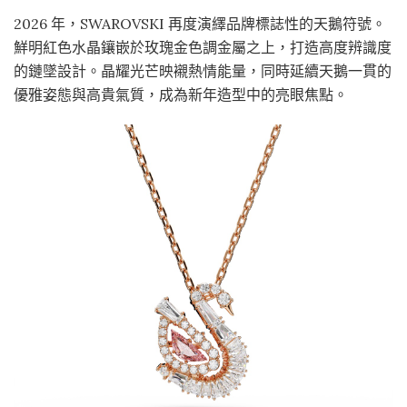
2026 年，SWAROVSKI 再度演繹品牌標誌性的天鵝符號。
鮮明紅色水晶鑲嵌於玫瑰金色調金屬之上，打造高度辨識度
的鏈墜設計。晶耀光芒映襯熱情能量，同時延續天鵝一貫的
優雅姿態與高貴氣質，成為新年造型中的亮眼焦點。