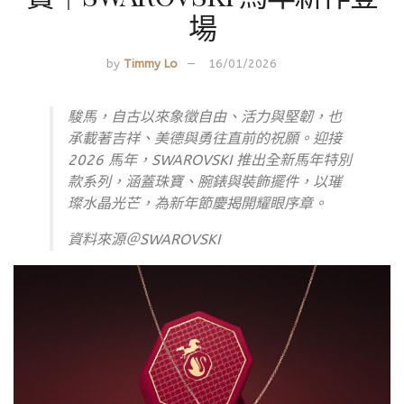
場
by
Timmy Lo
16/01/2026
駿馬，自古以來象徵自由、活力與堅韌，也
承載著吉祥、美德與勇往直前的祝願。迎接
2026 馬年，SWAROVSKI 推出全新馬年特別
款系列，涵蓋珠寶、腕錶與裝飾擺件，以璀
璨水晶光芒，為新年節慶揭開耀眼序章。
資料來源＠SWAROVSKI