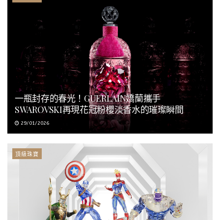
一瓶封存的春光！GUERLAIN嬌蘭攜手
SWAROVSKI再現花冠粉櫻淡香水的璀璨瞬間
29/01/2026
頂級珠寶