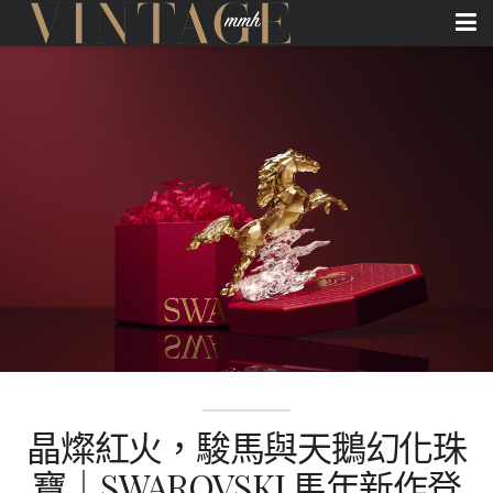
晶燦紅火，駿馬與天鵝幻化珠
寶｜SWAROVSKI 馬年新作登