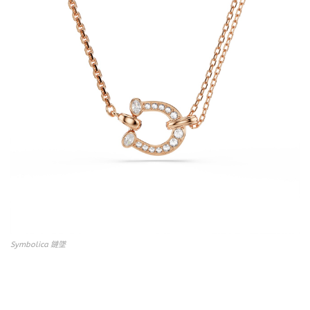
Symbolica 鏈墜