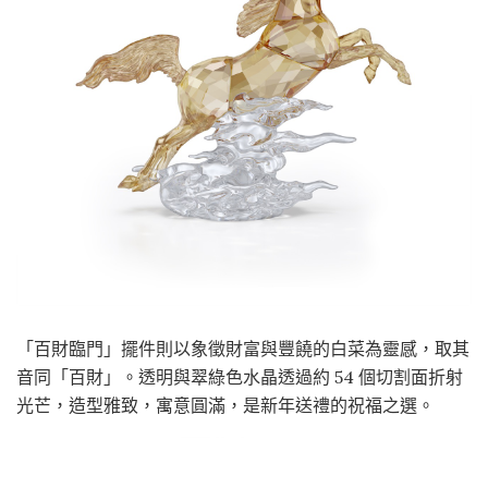
「百財臨門」擺件則以象徵財富與豐饒的白菜為靈感，取其
音同「百財」。透明與翠綠色水晶透過約 54 個切割面折射
光芒，造型雅致，寓意圓滿，是新年送禮的祝福之選。