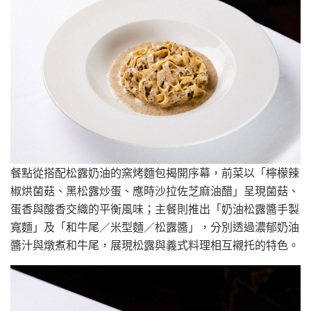
餐點從搭配松露奶油的窯烤麵包揭開序幕，前菜以「檸檬辣
椒烘菌菇、黑松露炒蛋、應時沙拉佐芝麻油醋」呈現菌菇、
蛋香與酸香交織的平衡風味；主餐則推出「奶油松露醬手製
寬麵」及「和牛尾／米型麵／松露醬」，分別透過濃郁奶油
醬汁與燉煮和牛尾，展現松露與義式料理相互襯托的特色。