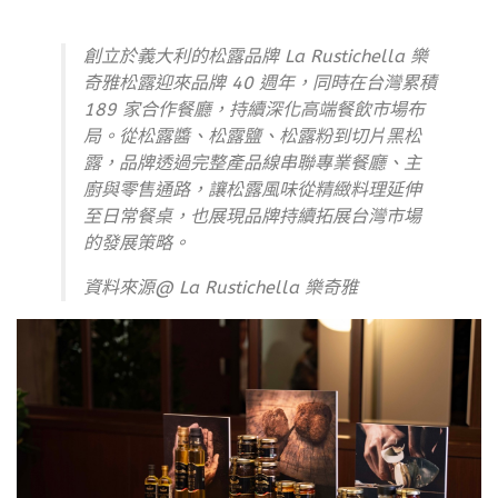
創立於義大利的松露品牌 La Rustichella 樂
奇雅松露迎來品牌 40 週年，同時在台灣累積
189 家合作餐廳，持續深化高端餐飲市場布
局。從松露醬、松露鹽、松露粉到切片黑松
露，品牌透過完整產品線串聯專業餐廳、主
廚與零售通路，讓松露風味從精緻料理延伸
至日常餐桌，也展現品牌持續拓展台灣市場
的發展策略。
資料來源@
La Rustichella 樂奇雅