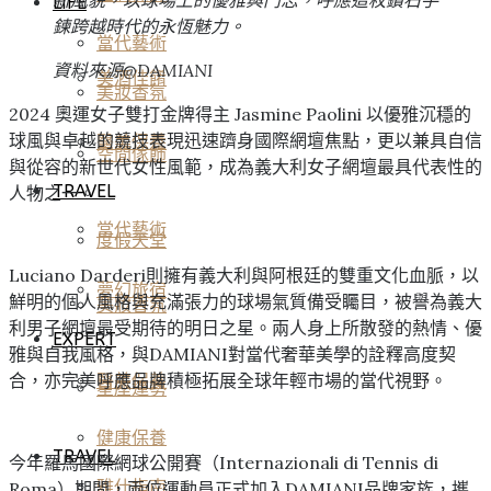
LIFE
鍊跨越時代的永恆魅力。
當代藝術
資料來源@DAMIANI
美酒佳餚
美妝香氛
2024 奧運女子雙打金牌得主 Jasmine Paolini 以優雅沉穩的
球風與卓越的競技表現迅速躋身國際網壇焦點，更以兼具自信
醫美保養
空間傢飾
與從容的新世代女性風範，成為義大利女子網壇最具代表性的
TRAVEL
人物之一。
當代藝術
度假天堂
Luciano Darderi則擁有義大利與阿根廷的雙重文化血脈，以
夢幻旅宿
鮮明的個人風格與充滿張力的球場氣質備受矚目，被譽為義大
美妝香氛
利男子網壇最受期待的明日之星。兩人身上所散發的熱情、優
EXPERT
雅與自我風格，與DAMIANI對當代奢華美學的詮釋高度契
合，亦完美呼應品牌積極拓展全球年輕市場的當代視野。
醫美保養
星座運勢
健康保養
TRAVEL
今年羅馬國際網球公開賽（Internazionali di Tennis di
雅仕指南
Roma）期間，兩位運動員正式加入DAMIANI品牌家族，攜