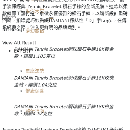
手演繹經典 Tennis Bracelet 鑽石手鍊的全新風貌。這款以柔
度假天堂
軟鍊節工藝打造、象徵永恆優雅的鑽石手鍊，以嶄新設計重磅
回歸，扣環處巧妙點綴DAMIANI標誌性「D」字Logo，在傳
承經典之際，注入更鮮明的品牌識別。
No Result
夢幻旅宿
View All Result
DAMIANI Tennis Bracelet網球鑽石手鍊18K黃金
EXPERT
款，鑲鑽1.105克拉
星座運勢
DAMIANI Tennis Bracelet網球鑽石手鍊18K玫瑰
金款，鑲鑽1.04克拉
健康保養
DAMIANI Tennis Bracelet網球鑽石手鍊18K白金
雅仕指南
款，鑲鑽4.52克拉
Jasmine Paolini與Luciano Darderi出鏡 DAMIANI 全新形