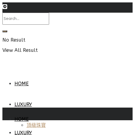
No Result
View All Result
HOME
LUXURY
HOME
頂級珠寶
LUXURY