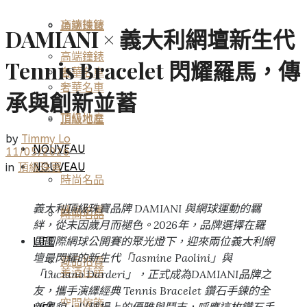
高端鐘錶
頂級珠寶
DAMIANI × 義大利網壇新生代
高端鐘錶
Tennis Bracelet 閃耀羅馬，傳
奢華名車
奢華名車
承與創新並蓄
頂級地產
頂級地產
by
Timmy Lo
NOUVEAU
11/05/2026
NOUVEAU
in
頂級珠寶
時尚名品
義大利頂級珠寶品牌
DAMIANI
與網球運動的羈
藏品拍賣
時尚名品
絆，從未因歲月而褪色。
2026
年，品牌選擇在羅
馬國際網球公開賽的聚光燈下，迎來兩位義大利網
LIFE
壇最閃耀的新生代「
Jasmine Paolini
」與
藏品拍賣
美酒佳餚
「
Luciano Darderi
」，正式成為
DAMIANI
品牌之
友，攜手演繹經典 Tennis Bracelet 鑽石手鍊的全
空間傢飾
新風貌，以球場上的優雅與鬥志，呼應這枚鑽石手